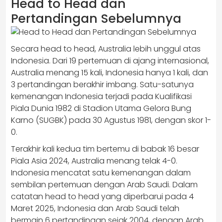
Head to Head dan
Pertandingan Sebelumnya
Secara head to head, Australia lebih unggul atas
Indonesia. Dari 19 pertemuan di ajang internasional,
Australia menang 15 kali, Indonesia hanya 1 kali, dan
3 pertandingan berakhir imbang. Satu-satunya
kemenangan Indonesia terjadi pada Kualifikasi
Piala Dunia 1982 di Stadion Utama Gelora Bung
Karno (SUGBK) pada 30 Agustus 1981, dengan skor 1-
0.
Terakhir kali kedua tim bertemu di babak 16 besar
Piala Asia 2024, Australia menang telak 4-0.
Indonesia mencatat satu kemenangan dalam
sembilan pertemuan dengan Arab Saudi. Dalam
catatan head to head yang diperbarui pada 4
Maret 2025, Indonesia dan Arab Saudi telah
bermain 6 pertandingan sejak 2004, dengan Arab