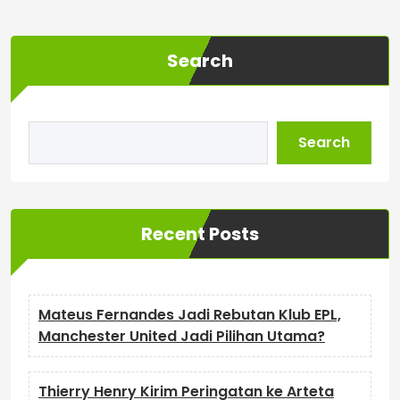
Search
Search
Recent Posts
Mateus Fernandes Jadi Rebutan Klub EPL,
Manchester United Jadi Pilihan Utama?
Thierry Henry Kirim Peringatan ke Arteta