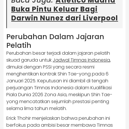
Baca Juga:
Atletico Madrid
Buka Pintu Keluar Bagi
Darwin Nunez dari Liverpool
Perubahan Dalam Jajaran
Pelatih
Perubahan besar terjadi dalam jajaran pelatih
skuad garuda untuk
Jadwal Timnas Indonesia
,
dimulai dengan PSSI yang secara resmi
menghentikan kontrak Shin Tae-yong pada 6
Januari 2025. Keputusan ini diambil di tengah
perjuangan Timnas Indonesia dalam Kualifikasi
Piala Dunia 2026 Zona Asia, meskipun Shin Tae-
yong mencatatkan sejumlah prestasi penting
selama lima tahun melatih.
Erick Thohir menjelaskan bahwa perubahan ini
berfokus pada ambisi besar membawa Timnas