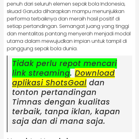
penuh dari seluruh elemen sepak bola Indonesia,
skuad Garuda diharapkan mampu menunjukkan
performa terbaiknya dan meraih hasil positif di
setiap pertandingan. Semangat juang yang tinggi
dan mentalitas pantang menyerah menjadi modal
utama dalam mewujudkan impian untuk tampil di
panggung sepak bola dunia.
Tidak perlu repot mencari
link streaming
.
Download
aplikasi ShotsGoal
dan
tonton pertandingan
Timnas dengan kualitas
terbaik, tanpa iklan, kapan
saja dan di mana saja.