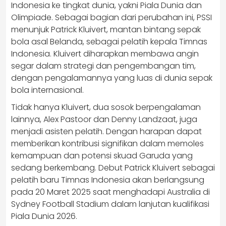
Indonesia ke tingkat dunia, yakni Piala Dunia dan
Olimpiade. Sebagai bagian dari perubahan ini, PSSI
menunjuk Patrick Kluivert, mantan bintang sepak
bola asal Belanda, sebagai pelatih kepala Timnas
Indonesia. Kluivert diharapkan membawa angin
segar dalam strategi dan pengembangan tim,
dengan pengalamannya yang luas di dunia sepak
bola internasional.
Tidak hanya Kluivert, dua sosok berpengalaman
lainnya, Alex Pastoor dan Denny Landzaat, juga
menjadi asisten pelatih. Dengan harapan dapat
memberikan kontribusi signifikan dalam memoles
kemampuan dan potensi skuad Garuda yang
sedang berkembang. Debut Patrick Kluivert sebagai
pelatih baru Timnas Indonesia akan berlangsung
pada 20 Maret 2025 saat menghadapi Australia di
Sydney Football Stadium dalam lanjutan kualifikasi
Piala Dunia 2026.