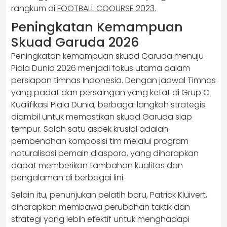
rangkum di
FOOTBALL COOURSE 2023
.
Peningkatan Kemampuan
Skuad Garuda 2026
Peningkatan kemampuan skuad Garuda menuju
Piala Dunia 2026 menjadi fokus utama dalam
persiapan timnas Indonesia. Dengan jadwal Timnas
yang padat dan persaingan yang ketat di Grup C
Kualifikasi Piala Dunia, berbagai langkah strategis
diambil untuk memastikan skuad Garuda siap
tempur. Salah satu aspek krusial adalah
pembenahan komposisi tim melalui program
naturalisasi pemain diaspora, yang diharapkan
dapat memberikan tambahan kualitas dan
pengalaman di berbagai lini.
Selain itu, penunjukan pelatih baru, Patrick Kluivert,
diharapkan membawa perubahan taktik dan
strategi yang lebih efektif untuk menghadapi