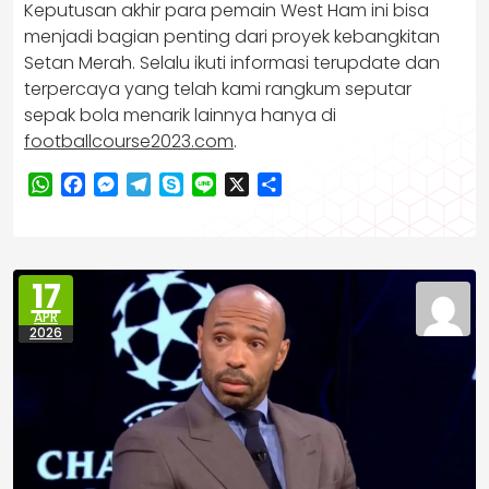
Keputusan akhir para pemain West Ham ini bisa
menjadi bagian penting dari proyek kebangkitan
Setan Merah. Selalu ikuti informasi terupdate dan
terpercaya yang telah kami rangkum seputar
sepak bola menarik lainnya hanya di
footballcourse2023.com
.
WhatsApp
Facebook
Messenger
Telegram
Skype
Line
X
Share
17
APR
2026