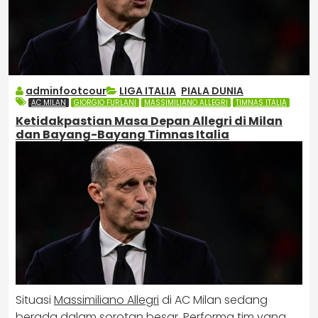
adminfootcour
LIGA ITALIA
,
PIALA DUNIA
AC MILAN
GIORGIO FURLANI
MASSIMILIANO ALLEGRI
TIMNAS ITALIA
Ketidakpastian Masa Depan Allegri di Milan
dan Bayang-Bayang Timnas Italia
Situasi
Massimiliano Allegri
di AC Milan sedang
berada dalam sorotan besar. Performa tim yang