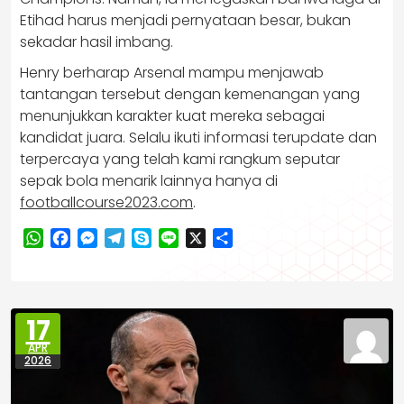
Etihad harus menjadi pernyataan besar, bukan
sekadar hasil imbang.
Henry berharap Arsenal mampu menjawab
tantangan tersebut dengan kemenangan yang
menunjukkan karakter kuat mereka sebagai
kandidat juara. Selalu ikuti informasi terupdate dan
terpercaya yang telah kami rangkum seputar
sepak bola menarik lainnya hanya di
footballcourse2023.com
.
WhatsApp
Facebook
Messenger
Telegram
Skype
Line
X
Share
17
APR
2026