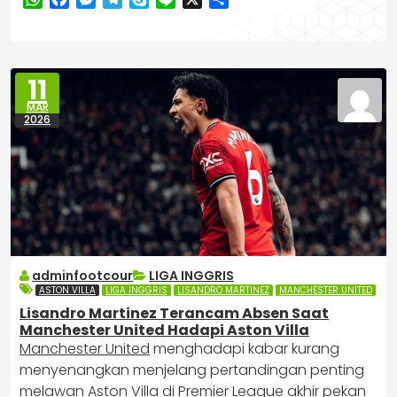
11
MAR
2026
adminfootcour
LIGA INGGRIS
ASTON VILLA
LIGA INGGRIS
LISANDRO MARTINEZ
MANCHESTER UNITED
Lisandro Martinez Terancam Absen Saat
Manchester United Hadapi Aston Villa
Manchester United
menghadapi kabar kurang
menyenangkan menjelang pertandingan penting
melawan Aston Villa di Premier League akhir pekan