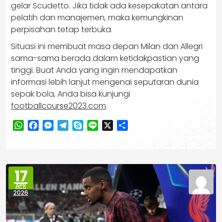
gelar Scudetto. Jika tidak ada kesepakatan antara
pelatih dan manajemen, maka kemungkinan
perpisahan tetap terbuka.
Situasi ini membuat masa depan Milan dan Allegri
sama-sama berada dalam ketidakpastian yang
tinggi. Buat Anda yang ingin mendapatkan
informasi lebih lanjut mengenai seputaran dunia
sepak bola, Anda bisa kunjungi
footballcourse2023.com
.
WhatsApp
Facebook
Messenger
Telegram
Skype
Line
X
Share
17
APR
2026