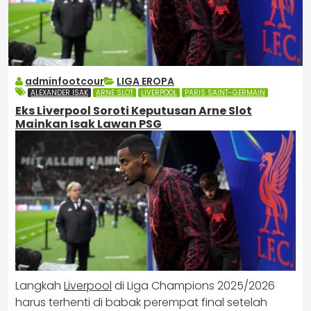
adminfootcour
LIGA EROPA
ALEXANDER ISAK
ARNE SLOT
LIVERPOOL
PARIS SAINT-GERMAIN
Eks Liverpool Soroti Keputusan Arne Slot
Mainkan Isak Lawan PSG
Langkah
Liverpool
di Liga Champions 2025/2026
harus terhenti di babak perempat final setelah