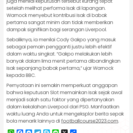
juga menilai keputusan tersebut kurang tepat
setelah melihat performa Isak di lapangan.
Warnock menyebut kontribusi Isak di babak
pertama sangat minim dan tidak memberikan
dampak signifikan bagi serangan Liverpool.
Sebaliknya, ia menilai Cody Gakpo yang masuk
sebagai pemain pengganti justru lebih efektif
dalam waktu singkat. “Gakpo melakukan lebih
banyak dalam lima menit pertama dibandingkan
Isak sepanjang babak pertama,” ujar Warnock
kepada BBC.
Pernyataan ini semakin memperkuat anggapan
bahwa keputusan Slot memainkan Isak sejak awal
menjadi salah satu faktor yang dipertanyakan
dalam kekalahan Liverpool dari PSG. Manfaatkan
waktu luang Anda untuk mengeksplor berita sepak
bola menarik lainnya di
footballcourse2023.com
.
WhatsApp
Facebook
Messenger
Telegram
Skype
Line
X
Share