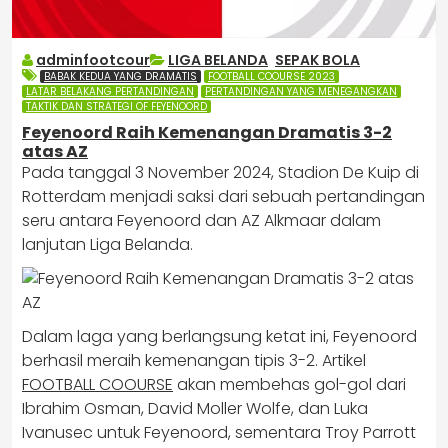
adminfootcour
LIGA BELANDA
,
SEPAK BOLA
BABAK KEDUA YANG DRAMATIS
FOOTBALL COOURSE 2023
LATAR BELAKANG PERTANDINGAN
PERTANDINGAN YANG MENEGANGKAN
TAKTIK DAN STRATEGI OF FEYENOORD
​Feyenoord Raih Kemenangan Dramatis 3-2
atas AZ
Pada tanggal 3 November 2024, Stadion De Kuip di
Rotterdam menjadi saksi dari sebuah pertandingan
seru antara Feyenoord dan AZ Alkmaar dalam
lanjutan Liga Belanda.
Dalam laga yang berlangsung ketat ini, Feyenoord
berhasil meraih kemenangan tipis 3-2.​ Artikel
FOOTBALL COOURSE
akan membehas gol-gol dari
Ibrahim Osman, David Moller Wolfe, dan Luka
Ivanusec untuk Feyenoord, sementara Troy Parrott