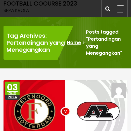
FOOTBALL COOURSE 2023
Skip
to
SEPA KBOLA
content
Posts tagged
Tag Archives:
"Pertandingan
Pertandingan yang
Home
>
yang
Menegangkan
Menegangkan"
03
NOV
2024