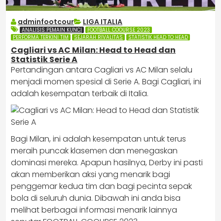
adminfootcour
LIGA ITALIA
ANALISIS PEMAIN KUNCI
FOOTBALL COOURSE 2023
PERFORMA TERKINI TIM
SEJARAH RIVALITAS
STATISTIK HEAD TO HEAD
Cagliari vs AC Milan: Head to Head dan
Statistik Serie A
Pertandingan antara Cagliari vs AC Milan selalu
menjadi momen spesial di Serie A. Bagi Cagliari, ini
adalah kesempatan terbaik di Italia.
Bagi Milan, ini adalah kesempatan untuk terus
meraih puncak klasemen dan menegaskan
dominasi mereka. Apapun hasilnya, Derby ini pasti
akan memberikan aksi yang menarik bagi
penggemar kedua tim dan bagi pecinta sepak
bola di seluruh dunia. Dibawah ini anda bisa
melihat berbagai informasi menarik lainnya