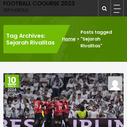
FOOTBALL COOURSE 2023
Skip
to
SEPA KBOLA
content
Posts tagged
Tag Archives:
Home
>
"Sejarah
Sejarah Rivalitas
Rivalitas"
10
NOV
2024