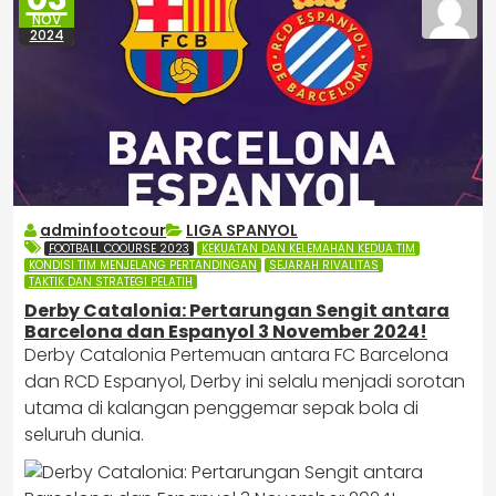
NOV
2024
adminfootcour
LIGA SPANYOL
FOOTBALL COOURSE 2023
KEKUATAN DAN KELEMAHAN KEDUA TIM
KONDISI TIM MENJELANG PERTANDINGAN
SEJARAH RIVALITAS
TAKTIK DAN STRATEGI PELATIH
Derby Catalonia: Pertarungan Sengit antara
Barcelona dan Espanyol 3 November 2024!
Derby Catalonia Pertemuan antara FC Barcelona
dan RCD Espanyol, Derby ini selalu menjadi sorotan
utama di kalangan penggemar sepak bola di
seluruh dunia.