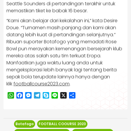
Seattle Sounders di pertandingan terakhir untuk
memastikan tiket ke babak 16 besar.
“Kami akan belajar dari kekalahan ini,” kata Desire
Doue. “Turnamen masih panjang dan kami akan
datang lebih kuat di pertandingan selanjutnya.”
Ribuan suporter Botafogo yang memadati Rose
Bowl pun merayakan kemenangan bersejarah klub
mereka atas salah satu tim terkuat Eropa.
Manfaatkan juga waktu luang anda untuk
mengeksplorasi lebih banyak lagi tentang berita
sepak bola terupdate lainnya hanya dengan
klik
footballcourse2023.com
.
WhatsApp
Facebook
Messenger
Telegram
Skype
Line
X
Share
Botafogo
FOOTBALL COOURSE 2023