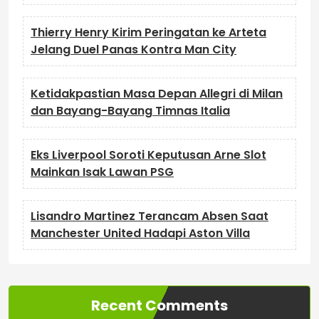
Thierry Henry Kirim Peringatan ke Arteta
Jelang Duel Panas Kontra Man City
Ketidakpastian Masa Depan Allegri di Milan
dan Bayang-Bayang Timnas Italia
Eks Liverpool Soroti Keputusan Arne Slot
Mainkan Isak Lawan PSG
Lisandro Martinez Terancam Absen Saat
Manchester United Hadapi Aston Villa
Recent Comments