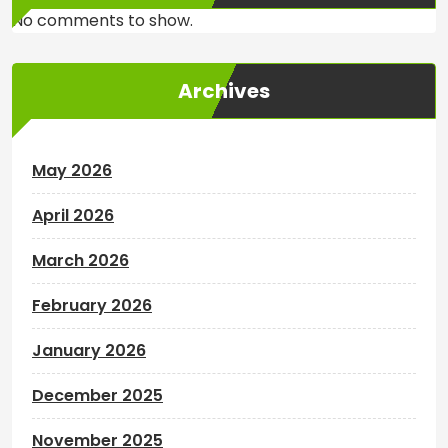
No comments to show.
Archives
May 2026
April 2026
March 2026
February 2026
January 2026
December 2025
November 2025