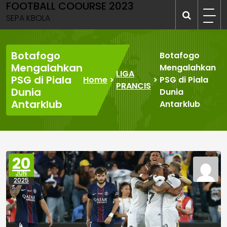
FOOTBALL COOURSE 2023
Skip
to
SEPA KBOLA
content
Botafogo
Botafogo
Mengalahkan
Mengalahkan
LIGA
PSG di Piala
Home
>
>
PSG di Piala
PRANCIS
Dunia
Dunia
Antarklub
Antarklub
20
JUN
2025