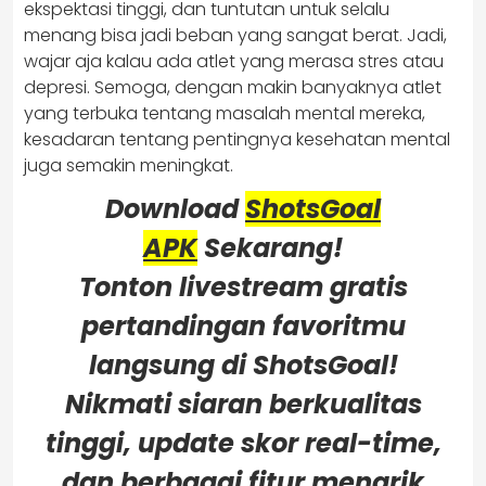
ekspektasi tinggi, dan tuntutan untuk selalu
menang bisa jadi beban yang sangat berat. Jadi,
wajar aja kalau ada atlet yang merasa stres atau
depresi. Semoga, dengan makin banyaknya atlet
yang terbuka tentang masalah mental mereka,
kesadaran tentang pentingnya kesehatan mental
juga semakin meningkat.
Download
ShotsGoal
APK
Sekarang!
Tonton livestream gratis
pertandingan favoritmu
langsung di ShotsGoal!
Nikmati siaran berkualitas
tinggi, update skor real-time,
dan berbagai fitur menarik