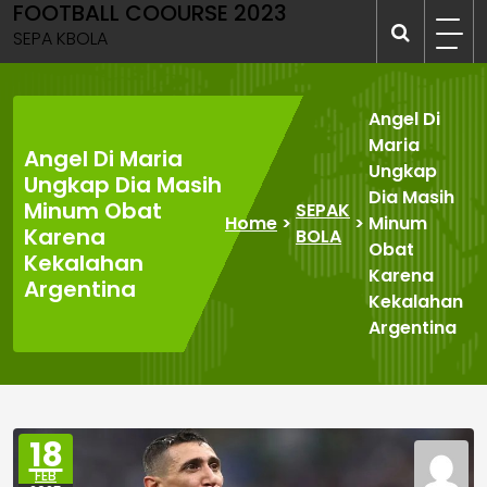
FOOTBALL COOURSE 2023
Skip
to
SEPA KBOLA
content
Angel Di
Maria
Angel Di Maria
Ungkap
Ungkap Dia Masih
Dia Masih
Minum Obat
SEPAK
Home
>
>
Minum
Karena
BOLA
Obat
Kekalahan
Karena
Argentina
Kekalahan
Argentina
18
FEB