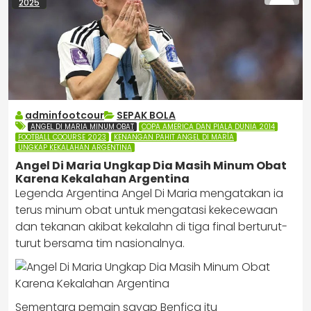
2025
adminfootcour
SEPAK BOLA
ANGEL DI MARIA MINUM OBAT
COPA AMERICA DAN PIALA DUNIA 2014
FOOTBALL COOURSE 2023
KENANGAN PAHIT ANGEL DI MARÍA
UNGKAP KEKALAHAN ARGENTINA
Angel Di Maria Ungkap Dia Masih Minum Obat
Karena Kekalahan Argentina
Legenda Argentina Angel Di Maria mengatakan ia
terus minum obat untuk mengatasi kekecewaan
dan tekanan akibat kekalahn di tiga final berturut-
turut bersama tim nasionalnya.
Sementara pemain sayap Benfica itu