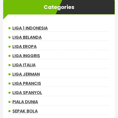
Categories
LIGA 1 INDONESIA
LIGA BELANDA
LIGA EROPA
LIGA INGGRIS
LIGA ITALIA
LIGA JERMAN
LIGA PRANCIS
LIGA SPANYOL
PIALA DUNIA
SEPAK BOLA