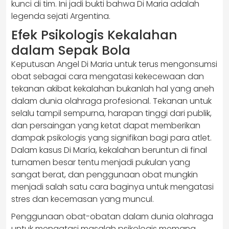
kunci di tim. Ini jadi bukti bahwa Di Maria adalah
legenda sejati Argentina.
Efek Psikologis Kekalahan
dalam Sepak Bola
Keputusan Angel Di Maria untuk terus mengonsumsi
obat sebagai cara mengatasi kekecewaan dan
tekanan akibat kekalahan bukanlah hal yang aneh
dalam dunia olahraga profesional. Tekanan untuk
selalu tampil sempurna, harapan tinggi dari publik,
dan persaingan yang ketat dapat memberikan
dampak psikologis yang signifikan bagi para atlet.
Dalam kasus Di María, kekalahan beruntun di final
turnamen besar tentu menjadi pukulan yang
sangat berat, dan penggunaan obat mungkin
menjadi salah satu cara baginya untuk mengatasi
stres dan kecemasan yang muncul.
Penggunaan obat-obatan dalam dunia olahraga
untuk mengatasi masalah psikologis memang