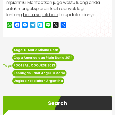
impianmu. Manfaatkan juga waktu luang anda
untuk mengeksplorasi lebih banyak lagi
tentang
berita sepak bola
terupdate lainnya.
WhatsApp
Facebook
Messenger
Telegram
Skype
Line
X
Share
Angel Di Maria Minum Obat
Copa America dan Piala Dunia 2014
FOOTBALL COOURSE 2023
Tags:
Kenangan Pahit Angel Di María
Ungkap Kekalahan Argentina
Search