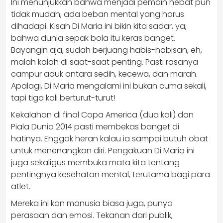
Ini menunjukkan bahwa menjadi pemain hebat pun
tidak mudah, ada beban mental yang harus
dihadapi. Kisah Di Maria ini bikin kita sadar, ya,
bahwa dunia sepak bola itu keras banget.
Bayangin aja, sudah berjuang habis-habisan, eh,
malah kalah di saat-saat penting. Pasti rasanya
campur aduk antara sedih, kecewa, dan marah.
Apalagi, Di Maria mengalami ini bukan cuma sekali,
tapi tiga kali berturut-turut!
Kekalahan di final Copa America (dua kali) dan
Piala Dunia 2014 pasti membekas banget di
hatinya. Enggak heran kalau ia sampai butuh obat
untuk menenangkan diri. Pengakuan Di Maria ini
juga sekaligus membuka mata kita tentang
pentingnya kesehatan mental, terutama bagi para
atlet.
Mereka ini kan manusia biasa juga, punya
perasaan dan emosi. Tekanan dari publik,