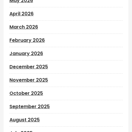
May 2026
April 2026
March 2026
February 2026
January 2026
December 2025
November 2025
October 2025
September 2025
August 2025