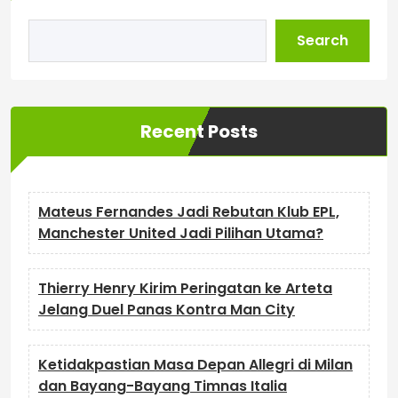
Search
Recent Posts
Mateus Fernandes Jadi Rebutan Klub EPL,
Manchester United Jadi Pilihan Utama?
Thierry Henry Kirim Peringatan ke Arteta
Jelang Duel Panas Kontra Man City
Ketidakpastian Masa Depan Allegri di Milan
dan Bayang-Bayang Timnas Italia