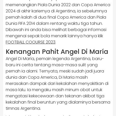
memenangkan Piala Dunia 2022 dan Copa America
2024 di akhir kariernya di Argentina, ia sebelumnya
pernah kalah di dua final Copa America dan Piala
Dunia FIFA 2014 dalam rentang waktu tiga tahun.
Dibawah ini anda bisa melihat berbagai informasi
mengenai sepak bola menarik lainnya hanya klik
FOOTBALL COOURSE 2023
.
Kenangan Pahit Angel Di María
Angel Di María, pemain legenda Argentina, baru-
baru ini cerita tentang masa-masa sulit yang
pernah ia alami. Ternyata, meski sudah jadi juara
dunia dan Copa America, Di Maria masih
merasakan dampak dari kekalahan menyakitkan di
masa lalu. ​Ia mengaku masih minum obat untuk
mengatasi kekecewaan dan tekanan akibat tiga
kekalahan final beruntun yang dialaminya bersama
timnas Argentina.​