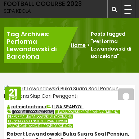
FOOTBALL COOURSE 2023
Skip
to
SEPA KBOLA
content
Tag Archives:
Posts tagged
Performa
"Performa
Home
>
Lewandowski di
Lewandowski di
Barcelona
Barcelona"
21
NOV
2024
adminfootcour
LIGA SPANYOL
FOOTBALL COOURSE 2023
LEWANDOWSKI KARIER YANG GEMILANG
PERFORMA LEWANDOWSKI DI BARCELONA
PERNYATAAN PENSIUN LEWANDOWSKI
TANTANGAN YANG DIHADAPI BARCELONA
Robert Lewandowski Buka Suara Soal Pensiun,