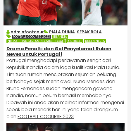
adminfootcour
PIALA DUNIA
,
SEPAK BOLA
FOOTBALL COOURSE 2023
IRLANDIA
NIKMATI LINK STREAMING SHOTSGOAL
PORTUGAL
RUBEN NEVES
Drama Penalti dan Gol Penyelamat Ruben
Neves untuk Portugal!
Portugal menghadapi perlawanan sengit dari
Republik Irlandia dalam laga kualifikasi Piala Dunia.
Tim tuan rumah menciptakan sejumlah peluang
berbahaya sejak menit awal. Nuno Mendes dan
Bruno Fernandes sudah mengancam gawang
Irlandia, namun belum berhasil membobolnya.
Dibawah ini anda akan melihat informasi mengenai
sepak bola menarik hari ini yang telah dirangkum
oleh
FOOTBALL COOURSE 2023
.