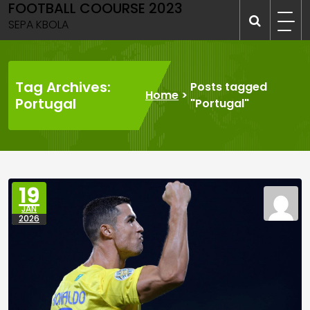
FOOTBALL COOURSE 2023
Skip
to
SEPA KBOLA
content
Tag Archives:
Posts tagged
Home
>
Portugal
"Portugal"
19
JAN
2026