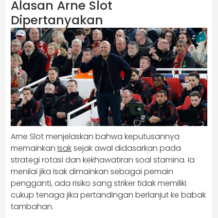
Alasan Arne Slot
Dipertanyakan
Arne Slot menjelaskan bahwa keputusannya
memainkan
Isak
sejak awal didasarkan pada
strategi rotasi dan kekhawatiran soal stamina. Ia
menilai jika Isak dimainkan sebagai pemain
pengganti, ada risiko sang striker tidak memiliki
cukup tenaga jika pertandingan berlanjut ke babak
tambahan.