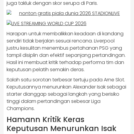
juga takluk dengan skor serupa di Paris.
Harapan untuk membalikkan keadaan di kandang
sendiri tidak berjalan sesuai rencana. Liverpool
justru kesulitan menembus pertahanan PSG yang
tampil disiplin dan efektif sepanjang pertandingan.
Hasil ini membuat kritik terhadap performa tim dan
keputusan pelatih semakin deras.
Salah satu sorotan terbesar tertuju pada Arne Slot.
Keputusannya menurunkan Alexander Isak sebagai
starter dianggap sebagai langkah yang berisiko
tinggi dalam pertandingan sebesar Liga
Champions.
Hamann Kritik Keras
Keputusan Menurunkan Isak