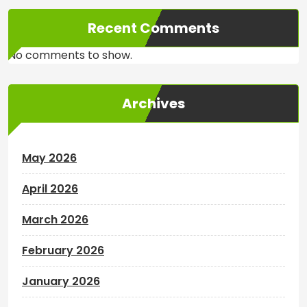
Recent Comments
No comments to show.
Archives
May 2026
April 2026
March 2026
February 2026
January 2026