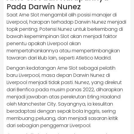
Pada Darwin Nunez
Saat Arne Slot mengambil alih posisi manajer di
Liverpool, harapan terhadap Darwin Nunez menjadi
topik penting. Potensi Nunez untuk berkembang di
bawah kepemimpinan Slot akan menjadi faktor
penentu apakah Liverpool akan
mempertahankannya atau mempertimbangkan
tawaran dari klub lain, seperti Atletico Madrid.
Dengan kedatangan Arne Slot sebagai pelatih
baru Liverpool, masa depan Darwin Nunez di
Liverpool menjadi tidak pasti. Nunez, yang direkrut
dari Benfica pada musim panas 2022, diharapkan
menjadi jawaban atas perekrutan Erling Haaland
oleh Manchester City. Sayangnya, ia kesulitan
beradaptasi dengan sepak bola Inggris, sering
membuang peluang, dan menjadi sasaran kritik
dari sebagian penggemar Liverpool.