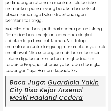
pertimbangan utama. Ia menilai terlalu berisiko
memainkan pemain yang baru kembali setelah
absen hampir tiga bulan di pertandingan
berintensitas tinggi.
Isak diketahui baru pulih dari cedera patah tulang
fibula dan baru menjalani comeback singkat
sebelum laga tersebut. Namun, Slot tetap
memutuskan untuk langsung menurunkannya sejak
menit awal. “Jika seorang pemain belum bermain
selama tiga bulan kemudian menghadapi tim
terbaik di Eropa, ia seharusnya berada di bangku
cadangan,” ujar Hamann kepada Sky.
Baca Juga:
Guardiola Yakin
City Bisa Kejar Arsenal
Meski Haaland Cedera