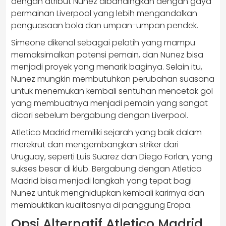
dengan atribut Nunez dibandingkan dengan gaya
permainan Liverpool yang lebih mengandalkan
penguasaan bola dan umpan-umpan pendek.
Simeone dikenal sebagai pelatih yang mampu
memaksimalkan potensi pemain, dan Nunez bisa
menjadi proyek yang menarik baginya. Selain itu,
Nunez mungkin membutuhkan perubahan suasana
untuk menemukan kembali sentuhan mencetak gol
yang membuatnya menjadi pemain yang sangat
dicari sebelum bergabung dengan Liverpool.
Atletico Madrid memiliki sejarah yang baik dalam
merekrut dan mengembangkan striker dari
Uruguay, seperti Luis Suarez dan Diego Forlan, yang
sukses besar di klub. Bergabung dengan Atletico
Madrid bisa menjadi langkah yang tepat bagi
Nunez untuk menghidupkan kembali karirnya dan
membuktikan kualitasnya di panggung Eropa.
Opsi Alternatif Atletico Madrid