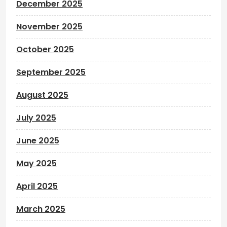
December 2025
November 2025
October 2025
September 2025
August 2025
July 2025
June 2025
May 2025
April 2025
March 2025