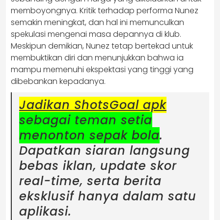
memboyongnya. Kritik terhadap performa Nunez
semakin meningkat, dan hal ini memunculkan
spekulasi mengenai masa depannya di klub.
Meskipun demikian, Nunez tetap bertekad untuk
membuktikan diri dan menunjukkan bahwa ia
mampu memenuhi ekspektasi yang tinggi yang
dibebankan kepadanya.
Jadikan ShotsGoal apk
sebagai teman setia
menonton sepak bola
.
Dapatkan siaran langsung
bebas iklan, update skor
real-time, serta berita
eksklusif hanya dalam satu
aplikasi.