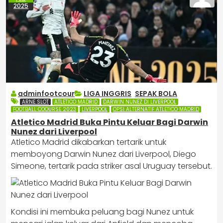
2025
adminfootcour
LIGA INGGRIS
,
SEPAK BOLA
ARNE SLOT
ATLETICO MADRID
DARWIN NUNEZ DI LIVERPOOL
FOOTBALL COOURSE 2023
LIVERPOOL
OPSI ALTERNATIF ATLETICO MADRID
Atletico Madrid Buka Pintu Keluar Bagi Darwin
Nunez dari Liverpool
Atletico Madrid dikabarkan tertarik untuk
memboyong Darwin Nunez dari Liverpool, Diego
Simeone, tertarik pada striker asal Uruguay tersebut.
Kondisi ini membuka peluang bagi Nunez untuk