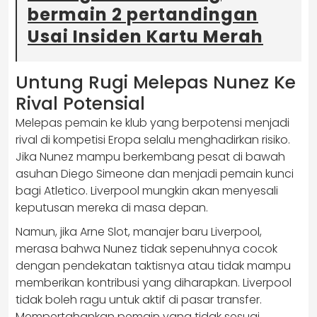
bermain 2 pertandingan
Usai Insiden Kartu Merah
Untung Rugi Melepas Nunez Ke
Rival Potensial
Melepas pemain ke klub yang berpotensi menjadi
rival di kompetisi Eropa selalu menghadirkan risiko.
Jika Nunez mampu berkembang pesat di bawah
asuhan Diego Simeone dan menjadi pemain kunci
bagi Atletico. Liverpool mungkin akan menyesali
keputusan mereka di masa depan.
Namun, jika Arne Slot, manajer baru Liverpool,
merasa bahwa Nunez tidak sepenuhnya cocok
dengan pendekatan taktisnya atau tidak mampu
memberikan kontribusi yang diharapkan. Liverpool
tidak boleh ragu untuk aktif di pasar transfer.
Mempertahankan pemain yang tidak sesuai