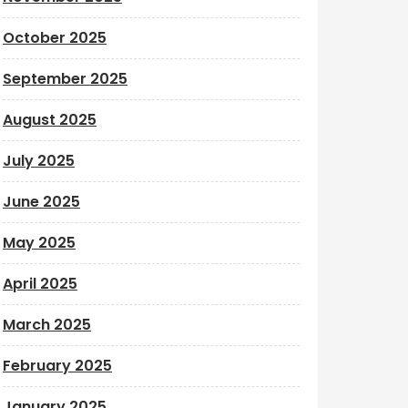
October 2025
September 2025
August 2025
July 2025
June 2025
May 2025
April 2025
March 2025
February 2025
January 2025