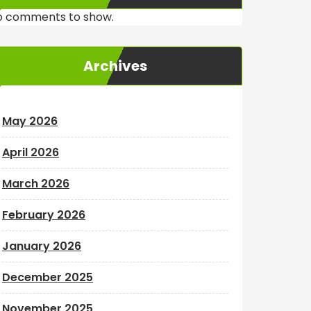
o comments to show.
Archives
May 2026
April 2026
March 2026
February 2026
January 2026
December 2025
November 2025