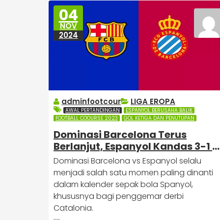
04
NOV
2024
adminfootcour
LIGA EROPA
AWAL PERTANDINGAN
ESPANYOL BERUSAHA BALIK
FOOTBALL COOURSE 2023
GOL KETIGA DAN PENUTUPAN
Dominasi Barcelona Terus
Berlanjut, Espanyol Kandas 3-1 d
Derbi Catalonia
Dominasi Barcelona vs Espanyol selalu
menjadi salah satu momen paling dinanti
dalam kalender sepak bola Spanyol,
khususnya bagi penggemar derbi
Catalonia.