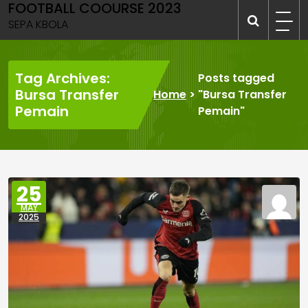
FOOTBALL COOURSE 2023
Skip
to
SEPA KBOLA
content
Tag Archives:
Posts tagged
Bursa Transfer
Home
>
"Bursa Transfer
Pemain
Pemain"
25
MAY
2025