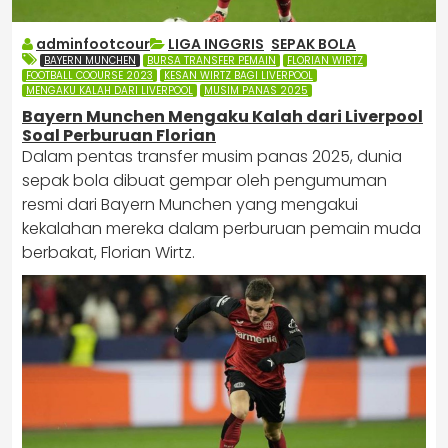
adminfootcour
LIGA INGGRIS
,
SEPAK BOLA
BAYERN MUNCHEN
BURSA TRANSFER PEMAIN
FLORIAN WIRTZ
FOOTBALL COOURSE 2023
KESAN WIRTZ BAGI LIVERPOOL
MENGAKU KALAH DARI LIVERPOOL
MUSIM PANAS 2025
Bayern Munchen Mengaku Kalah dari Liverpool
Soal Perburuan Florian
Dalam pentas transfer musim panas 2025, dunia
sepak bola dibuat gempar oleh pengumuman
resmi dari Bayern Munchen yang mengakui
kekalahan mereka dalam perburuan pemain muda
berbakat, Florian Wirtz.