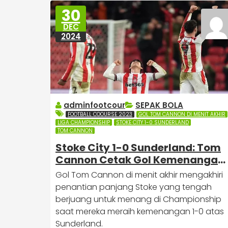
30
DEC
2024
adminfootcour
SEPAK BOLA
FOOTBALL COOURSE 2023
GOL TOM CANNON DI MENIT AKHIR
LIGA CHAMPIONSHIP
STOKE CITY 1-0 SUNDERLAND
TOM CANNON
Stoke City 1-0 Sunderland: Tom
Cannon Cetak Gol Kemenangan
di Menit Akhir
Gol Tom Cannon di menit akhir mengakhiri
penantian panjang Stoke yang tengah
berjuang untuk menang di Championship
saat mereka meraih kemenangan 1-0 atas
Sunderland.