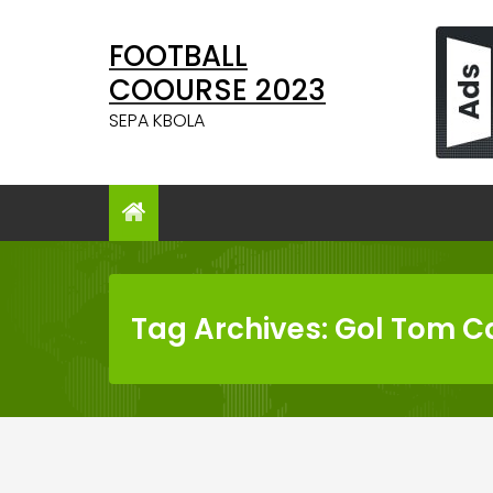
Skip
to
FOOTBALL
content
COOURSE 2023
SEPA KBOLA
Tag Archives: Gol Tom C