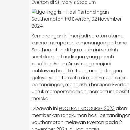
Everton di St. Mary’s Stadium.
Kemenangan ini menjadi sorotan utama,
karena merupakan kemenangan pertama
Southampton di liga musim ini setelah
sembilan pertandingan yang penuh
kesulitan. Adam Armstrong menjadi
pahlawan bagi tim tuan rumah dengan
golnya yang tercipta di menit-menit akhir
pertandingan, mengakhiri harapan Everton
untuk mempertahankan momentum positif
mereka.
Dibawah ini
FOOTBALL COOURSE 2023
akan
memberikan rangkuman hasil pertandinga
Southampton melawan Everton pada 2
November 2024, di Liga Inggris.