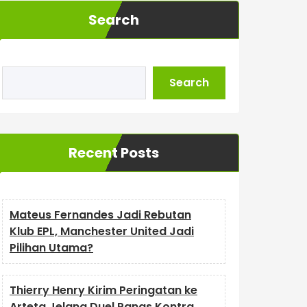
Search
Search
Recent Posts
Mateus Fernandes Jadi Rebutan
Klub EPL, Manchester United Jadi
Pilihan Utama?
Thierry Henry Kirim Peringatan ke
Arteta Jelang Duel Panas Kontra