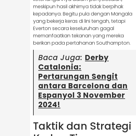
meskipun hasil akhirnya tidak berpihak
kepadanya. Begitu pula dengan Mangala
yang bekerja keras di lini tengah, tetapi
Everton secara keseluruhan gagal
memanfaatkan tekanan yang mereka
berikan pada pertahanan Southampton.
Baca Juga:
Derby
Catalonia:
Pertarungan Sengit
antara Barcelona dan
Espanyol 3 November
2024!
Taktik dan Strategi