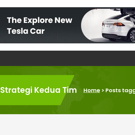
 Strategi Kedua Tim
Home
>
Posts tagg