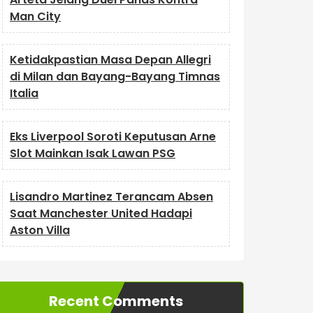
Man City
Ketidakpastian Masa Depan Allegri
di Milan dan Bayang-Bayang Timnas
Italia
Eks Liverpool Soroti Keputusan Arne
Slot Mainkan Isak Lawan PSG
Lisandro Martinez Terancam Absen
Saat Manchester United Hadapi
Aston Villa
Recent Comments