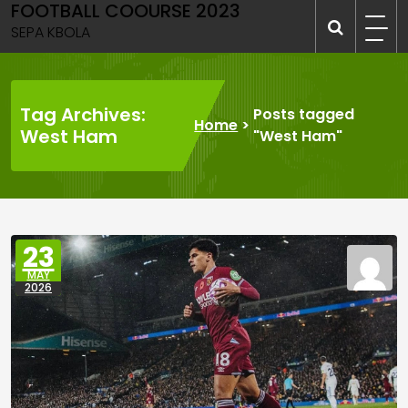
FOOTBALL COOURSE 2023
Skip
to
SEPA KBOLA
content
Tag Archives:
Posts tagged
Home
>
West Ham
"West Ham"
23
MAY
2026