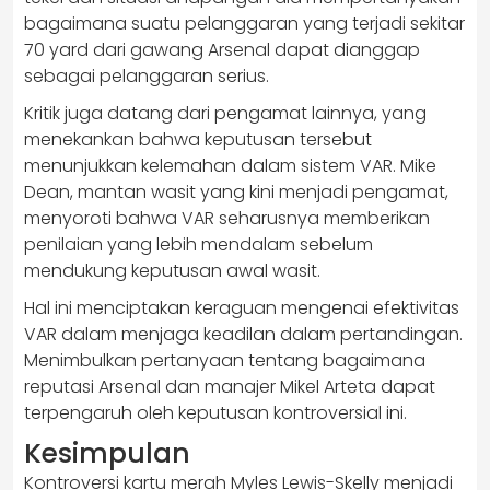
bagaimana suatu pelanggaran yang terjadi sekitar
70 yard dari gawang Arsenal dapat dianggap
sebagai pelanggaran serius.
Kritik juga datang dari pengamat lainnya, yang
menekankan bahwa keputusan tersebut
menunjukkan kelemahan dalam sistem VAR. Mike
Dean, mantan wasit yang kini menjadi pengamat,
menyoroti bahwa VAR seharusnya memberikan
penilaian yang lebih mendalam sebelum
mendukung keputusan awal wasit.
Hal ini menciptakan keraguan mengenai efektivitas
VAR dalam menjaga keadilan dalam pertandingan.
Menimbulkan pertanyaan tentang bagaimana
reputasi Arsenal dan manajer Mikel Arteta dapat
terpengaruh oleh keputusan kontroversial ini.
Kesimpulan
​Kontroversi kartu merah
Myles Lewis-Skelly
menjadi