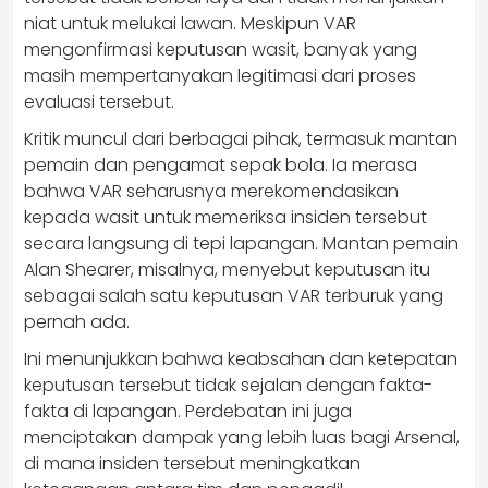
niat untuk melukai lawan. Meskipun VAR
mengonfirmasi keputusan wasit, banyak yang
masih mempertanyakan legitimasi dari proses
evaluasi tersebut.
Kritik muncul dari berbagai pihak, termasuk mantan
pemain dan pengamat sepak bola. Ia merasa
bahwa VAR seharusnya merekomendasikan
kepada wasit untuk memeriksa insiden tersebut
secara langsung di tepi lapangan. Mantan pemain
Alan Shearer, misalnya, menyebut keputusan itu
sebagai salah satu keputusan VAR terburuk yang
pernah ada.
Ini menunjukkan bahwa keabsahan dan ketepatan
keputusan tersebut tidak sejalan dengan fakta-
fakta di lapangan. Perdebatan ini juga
menciptakan dampak yang lebih luas bagi Arsenal,
di mana insiden tersebut meningkatkan