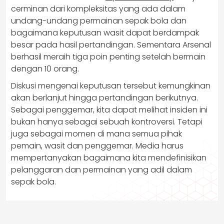
cerminan dari kompleksitas yang ada dalam
undang-undang permainan sepak bola dan
bagaimana keputusan wasit dapat berdampak
besar pada hasil pertandingan.​ Sementara Arsenal
berhasil meraih tiga poin penting setelah bermain
dengan 10 orang.
Diskusi mengenai keputusan tersebut kemungkinan
akan berlanjut hingga pertandingan berikutnya.
Sebagai penggemar, kita dapat melihat insiden ini
bukan hanya sebagai sebuah kontroversi. Tetapi
juga sebagai momen di mana semua pihak
pemain, wasit dan penggemar. Media harus
mempertanyakan bagaimana kita mendefinisikan
pelanggaran dan permainan yang adil dalam
sepak bola.