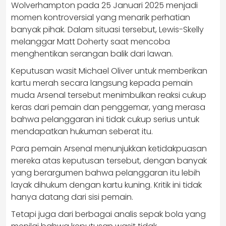
Wolverhampton pada 25 Januari 2025 menjadi
momen kontroversial yang menarik perhatian
banyak pihak. Dalam situasi tersebut, Lewis-Skelly
melanggar Matt Doherty saat mencoba
menghentikan serangan balik dari lawan.
Keputusan wasit Michael Oliver untuk memberikan
kartu merah secara langsung kepada pemain
muda Arsenal tersebut menimbulkan reaksi cukup
keras dari pemain dan penggemar, yang merasa
bahwa pelanggaran ini tidak cukup serius untuk
mendapatkan hukuman seberat itu.
Para pemain Arsenal menunjukkan ketidakpuasan
mereka atas keputusan tersebut, dengan banyak
yang berargumen bahwa pelanggaran itu lebih
layak dihukum dengan kartu kuning. Kritik ini tidak
hanya datang dari sisi pemain.
Tetapi juga dari berbagai analis sepak bola yang