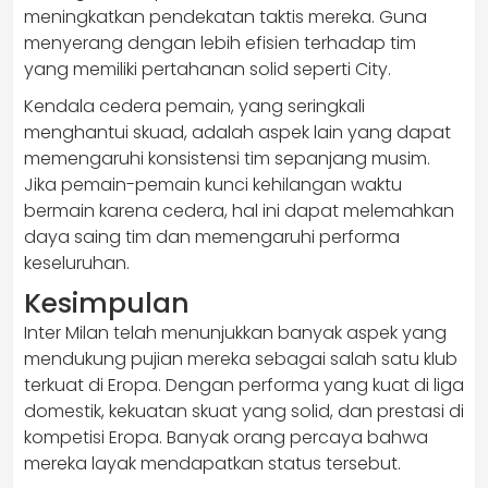
meningkatkan pendekatan taktis mereka. Guna
menyerang dengan lebih efisien terhadap tim
yang memiliki pertahanan solid seperti City.
Kendala cedera pemain, yang seringkali
menghantui skuad, adalah aspek lain yang dapat
memengaruhi konsistensi tim sepanjang musim.
Jika pemain-pemain kunci kehilangan waktu
bermain karena cedera, hal ini dapat melemahkan
daya saing tim dan memengaruhi performa
keseluruhan.
Kesimpulan
Inter Milan telah menunjukkan banyak aspek yang
mendukung pujian mereka sebagai salah satu klub
terkuat di Eropa. Dengan performa yang kuat di liga
domestik, kekuatan skuat yang solid, dan prestasi di
kompetisi Eropa. Banyak orang percaya bahwa
mereka layak mendapatkan status tersebut.