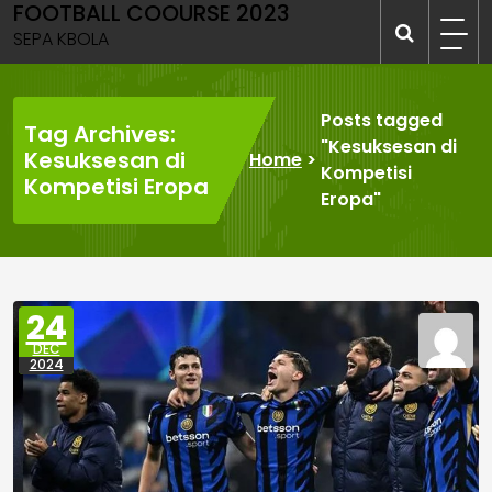
FOOTBALL COOURSE 2023
Skip
to
SEPA KBOLA
content
Posts tagged
Tag Archives:
"Kesuksesan di
Kesuksesan di
Home
>
Kompetisi
Kompetisi Eropa
Eropa"
24
DEC
2024