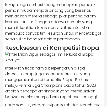
Inzaghi juga berhasil mengembangkan pemain-
pemain muda menjadi bintang yang bersinar,
menjadikan mereka sebagai pilar penting dalam
kesuksesan tim. Dengan adanya pemain yang
memiliki keahlian teknik dan vitalitas. Inter Milan
membuat banyak tim kesulitan untuk mencetak gol
serta sulit dibongkar dalam pertahanan.
Kesuksesan di Kompetisi Eropa
Inter Milan tidak hanya berpengaruh di liga
domestik tetapi juga mencatat prestasi yang
menggembirakan di kompetisi Eropa. Berhasil
melaju ke final Liga Champions pada tahun 2023
adalah pencapaian simbolik yang membuktikan
bahwa mereka mampu bersaing di level tertinggi.
Pada saat itu, Inter, meskipun kalah dari Manchester