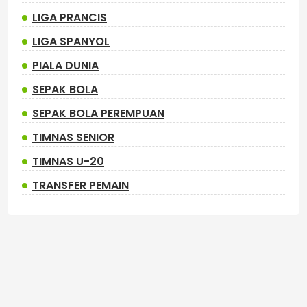
LIGA PRANCIS
LIGA SPANYOL
PIALA DUNIA
SEPAK BOLA
SEPAK BOLA PEREMPUAN
TIMNAS SENIOR
TIMNAS U-20
TRANSFER PEMAIN