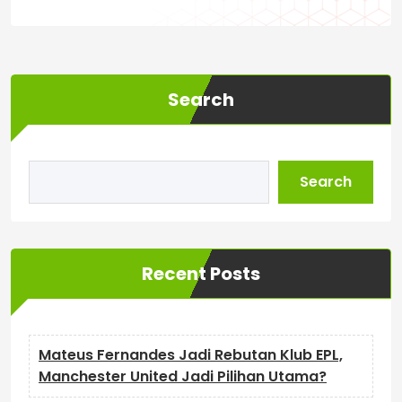
Search
Search
Recent Posts
Mateus Fernandes Jadi Rebutan Klub EPL,
Manchester United Jadi Pilihan Utama?