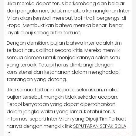
Jika mereka dapat terus berkembang dan belajar
dari pengalaman, tidak menutup kemungkinan Inter
Milan akan kembali merebut trofi-trofi bergengsi di
Eropa. Membuktikan bahwa mereka benar-benar
layak dipuji sebagai tim terkuat.
Dengan demikian, pujian bahwa Inter adalah tim
terkuat harus dilihat secara kritis. Mereka memiliki
semua elemen untuk menjadikannya salah satu
yang terbaik. Tetapi harus diimbangi dengan
konsistensi dan ketahanan dalam menghadapi
tantangan yang datang.
Jika semua faktor ini dapat diselaraskan, maka
pujian tersebut mungkin tidak sekadar ucapan.
Tetapi kenyataan yang dapat dipertahankan
dalam jangka waktu yang lama. Ketahui terus
informasi seperti Inter Milan yang Dipuji Tim Terkuat
hanya dengan mengklik link
SEPUTARAN SEPAK BOLA
ini.