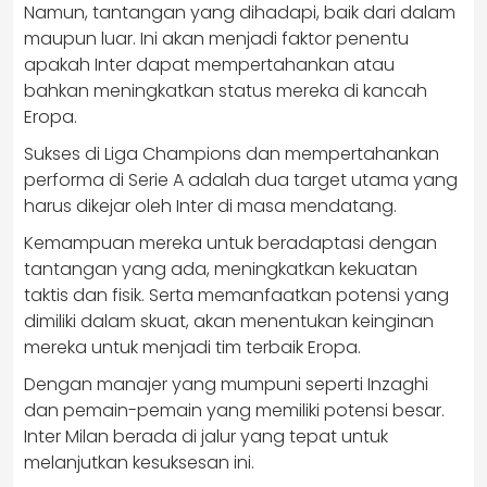
Namun, tantangan yang dihadapi, baik dari dalam
maupun luar. Ini akan menjadi faktor penentu
apakah Inter dapat mempertahankan atau
bahkan meningkatkan status mereka di kancah
Eropa.
Sukses di Liga Champions dan mempertahankan
performa di Serie A adalah dua target utama yang
harus dikejar oleh Inter di masa mendatang.
Kemampuan mereka untuk beradaptasi dengan
tantangan yang ada, meningkatkan kekuatan
taktis dan fisik. Serta memanfaatkan potensi yang
dimiliki dalam skuat, akan menentukan keinginan
mereka untuk menjadi tim terbaik Eropa.
Dengan manajer yang mumpuni seperti Inzaghi
dan pemain-pemain yang memiliki potensi besar.
Inter Milan berada di jalur yang tepat untuk
melanjutkan kesuksesan ini.