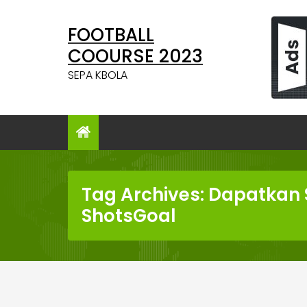
Skip
to
FOOTBALL
content
COOURSE 2023
SEPA KBOLA
Tag Archives: Dapatkan S
ShotsGoal