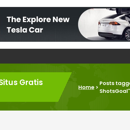
itus Gratis
Posts tagg
Home
>
ShotsGoal