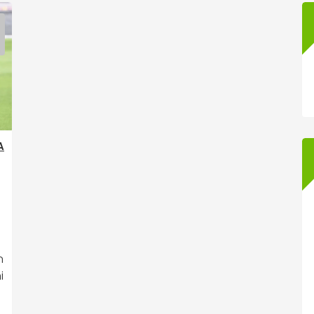
A
n
i