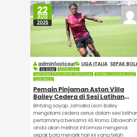
22
AUG
2025
adminfootcour
LIGA ITALIA
,
SEPAK BOL
AS ROMA
ASTON VILLA
DAPATKAN SITUS GRATIS SHOTSGOAL
FOOTBALL COOURSE 2023
LEON BAILEY
Pemain Pinjaman Aston Villa
Bailey Cedera di Sesi Latihan
Pertama Roma
Bintang sayap Jamaika Leon Bailey
mengalami cedera serius dalam sesi latiha
pertamanya bersama AS Roma. Dibawah in
anda akan melihat informasi mengenai
sepak bola menarik hari ini yang telah