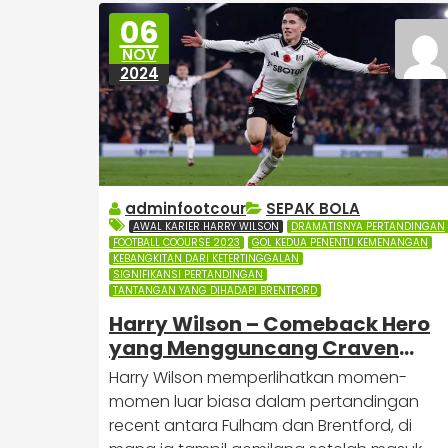
06
NOV
2024
adminfootcour
SEPAK BOLA
AWAL KARIER HARRY WILSON
DRAMATISNYA PERTANDINGAN
FOOTBALL COOURSE 2023
GOL KEDUA PENENTU KEMENANGAN
KEBANGKITAN DARI KETERTINGGALAN
SIGNIFIKANSI PERTANDINGAN
TANTANGAN YANG DIHADAPI BRENTFORD
Harry Wilson – Comeback Hero
yang Mengguncang Craven
Cottage dengan Dua Gol
Harry Wilson memperlihatkan momen-
Dramatis
momen luar biasa dalam pertandingan
recent antara Fulham dan Brentford, di