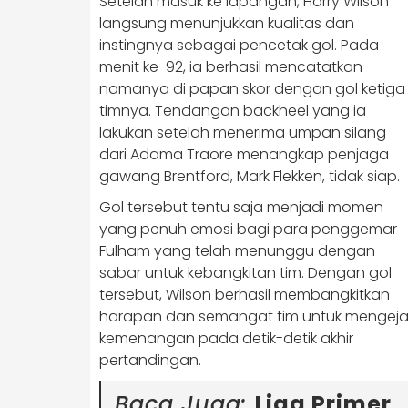
Setelah masuk ke lapangan, Harry Wilson
langsung menunjukkan kualitas dan
instingnya sebagai pencetak gol. Pada
menit ke-92, ia berhasil mencatatkan
namanya di papan skor dengan gol ketiga
timnya. Tendangan backheel yang ia
lakukan setelah menerima umpan silang
dari Adama Traore menangkap penjaga
gawang Brentford, Mark Flekken, tidak siap.
Gol tersebut tentu saja menjadi momen
yang penuh emosi bagi para penggemar
Fulham yang telah menunggu dengan
sabar untuk kebangkitan tim. Dengan gol
tersebut, Wilson berhasil membangkitkan
harapan dan semangat tim untuk mengeja
kemenangan pada detik-detik akhir
pertandingan.
Baca Juga:
Liga Primer