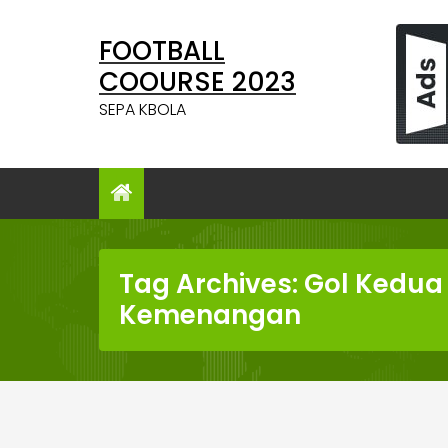
Skip
to
FOOTBALL
content
COOURSE 2023
SEPA KBOLA
Tag Archives: Gol Kedua
Kemenangan