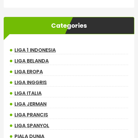
Categories
LIGA 1 INDONESIA
LIGA BELANDA
LIGA EROPA
LIGA INGGRIS
LIGA ITALIA
LIGA JERMAN
LIGA PRANCIS
LIGA SPANYOL
PIALA DUNIA