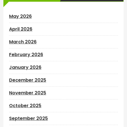
May 2026
April 2026
March 2026
February 2026
January 2026
December 2025
November 2025
October 2025
September 2025