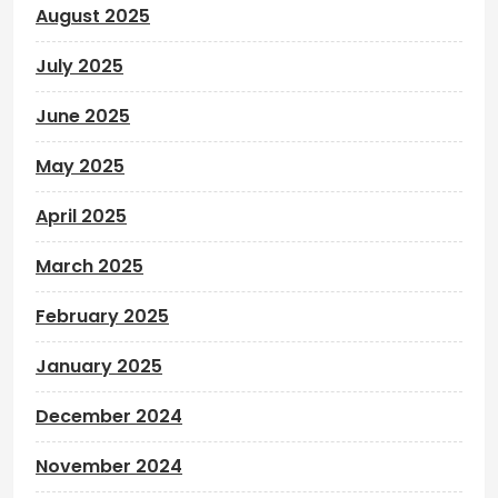
August 2025
July 2025
June 2025
May 2025
April 2025
March 2025
February 2025
January 2025
December 2024
November 2024