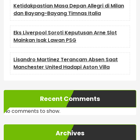
Ketidakpastian Masa Depan Allegri di Milan
dan Bayang-Bayang Timnas Italia
Eks Liverpool Soroti Keputusan Arne Slot
Mainkan Isak Lawan PSG
Lisandro Martinez Terancam Absen Saat
Manchester United Hadapi Aston Villa
Recent Comments
No comments to show.
Archives