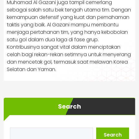
Muhamad Al Gazani juga tampil cemerlang
sebagai salah satu bek tengah utama tim. Dengan
kemampuan defensif yang kuat dan pemahaman
taktis yang baik. Al Gazani mampu membantu
menjaga pertahanan tim, yang hanya kebobolan
satu gol dalam dua laga di fase grup.
Kontribusinya sangat vital dalam menciptakan
celah bagi rekan-rekan setimnya untuk menyerang
dan mencetak gol, termasuk saat melawan Korea
Selatan dan Yaman.
Search
Search