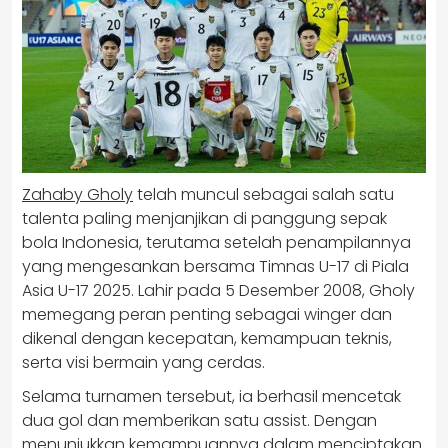
Zahaby Gholy
telah muncul sebagai salah satu
talenta paling menjanjikan di panggung sepak
bola Indonesia, terutama setelah penampilannya
yang mengesankan bersama Timnas U-17 di Piala
Asia U-17 2025. Lahir pada 5 Desember 2008, Gholy
memegang peran penting sebagai winger dan
dikenal dengan kecepatan, kemampuan teknis,
serta visi bermain yang cerdas.
Selama turnamen tersebut, ia berhasil mencetak
dua gol dan memberikan satu assist. Dengan
menunjukkan kemampuannya dalam menciptakan