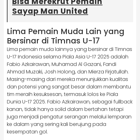
Bisa Merekrut Pemain
Sayap Man United
Lima Pemain Muda Lain yang
Bersinar di Timnas U-17
Lima pemain muda lainnya yang bersinar di Timnas
U-17 Indonesia selama Piala Asia U-17 2025 adalah
Fabio Azkairawan, Muhamad Al Gazani, Fandi
Ahmad Muzaki, Josh Holong, dan Mierza Firjatullah.
Masing-masing dari mereka menunjukkan kualitas
dan potensi yang sangat besar dalam membantu
tim meraih kesuksesan, termasuk lolos ke Piala
Dunia U-17 2025. Fabio Azkairawan, sebagai fullback
kanan, tidak hanya solid dalam bertahan tetapi
juga menjadi pengatur serangan melalui lemparan
ke dalam yang sering kali berujung pada
kesempatan gol.