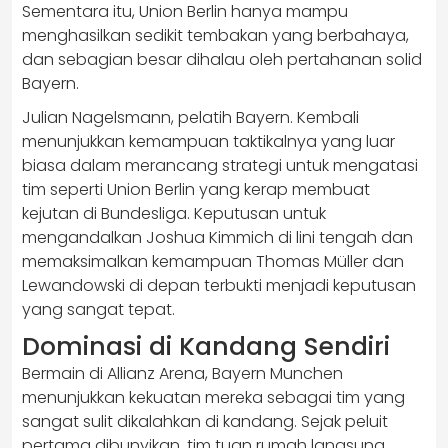
Sementara itu, Union Berlin hanya mampu
menghasilkan sedikit tembakan yang berbahaya,
dan sebagian besar dihalau oleh pertahanan solid
Bayern.
Julian Nagelsmann, pelatih Bayern. Kembali
menunjukkan kemampuan taktikalnya yang luar
biasa dalam merancang strategi untuk mengatasi
tim seperti Union Berlin yang kerap membuat
kejutan di Bundesliga. Keputusan untuk
mengandalkan Joshua Kimmich di lini tengah dan
memaksimalkan kemampuan Thomas Müller dan
Lewandowski di depan terbukti menjadi keputusan
yang sangat tepat.
Dominasi di Kandang Sendiri
Bermain di Allianz Arena, Bayern Munchen
menunjukkan kekuatan mereka sebagai tim yang
sangat sulit dikalahkan di kandang. Sejak peluit
pertama dibunyikan, tim tuan rumah langsung