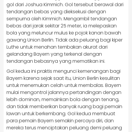
gol dari Joshua Kimmich. Gol tersebut berawal dari
tendangan bebas yang dieksekusi dengan
sempurna oleh Kimmich. Mengambil tendangan
bebas dari jarak sekitar 25 meter, ia melepaskan
bola yang meluncur mulus ke pojok kanan bawah
gawang Union Berlin. Tidak ada peluang bagi kiper
Luthe untuk menahan tembakan akurat dari
gelandang Bayern yang terkenal dengan
tendangan bebasnya yang mematikan ini.
Gol kedua ini praktis mengunci kemenangan bagi
Bayern karena sejak saat itu, Union Berlin kesulitan
untuk menemukan celah untuk membalas. Bayern
mulai mengontrol jalannya pertandingan dengan
lebih dominan, memainkan bola dengan tenang,
dan tidak memberikan banyak ruang bagi pemain
lawan untuk berkembang. Gol kedua membuat
para pemain Bayern semakin percaya diri, dan
mereka terus menciptakan peluang demi peluang