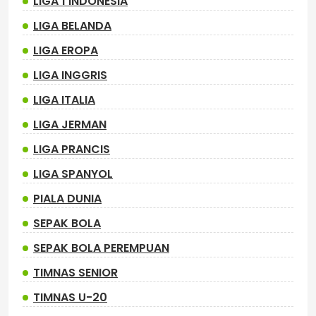
LIGA 1 INDONESIA
LIGA BELANDA
LIGA EROPA
LIGA INGGRIS
LIGA ITALIA
LIGA JERMAN
LIGA PRANCIS
LIGA SPANYOL
PIALA DUNIA
SEPAK BOLA
SEPAK BOLA PEREMPUAN
TIMNAS SENIOR
TIMNAS U-20