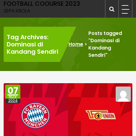
FOOTBALL COOURSE 2023
Skip
to
SEPA KBOLA
content
Posts tagged
Tag Archives:
"Dominasi di
Dominasi di
Home
>
Kandang
Kandang Sendiri
Sendiri"
07
NOV
2024