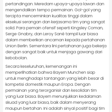
pertandingan. Meredam upaya-upaya lawan dan
mengendalikan tempo permainan. Gol-gol yang
tercipta mencerminkan kualitas tinggi dalam
eksekusi serangan dan kerjasama tim yang sangat
solid. Para pemain ofensif seperti Kingsley Coman,
Serge Gnabry, dan Leroy Sané tampil luar biasa
dalam memberikan ancaman kepada pertahanan
Union Berlin. Sementara lini pertahanan juga bekerja
dengan sangat baik untuk menjaga gawang dari
kebobolan.
Secara keseluruhan, kemenangan ini
memperlihatkan bahwa Bayern Munchen siap
untuk menghadapi tantangan yang lebih besar di
kompetisi domestik maupun Eropa. Dengan
permainan yang terorganisir dan kesolidan tim
yang luar biasa. Bayern menunjukkan kedalaman
skuad yang luar biasa, baik dalam menyerang
maupun bertahan. Ini adalah sinyal positif bagi tim