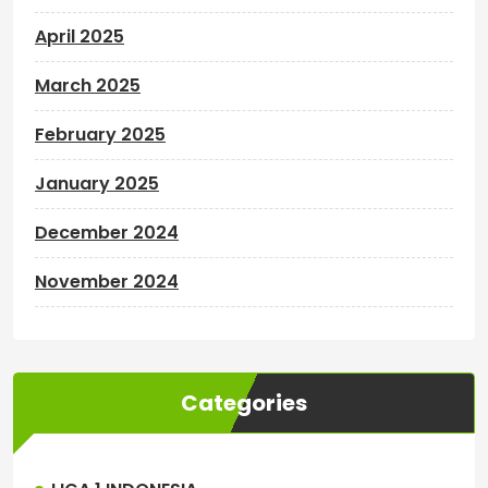
April 2025
March 2025
February 2025
January 2025
December 2024
November 2024
Categories