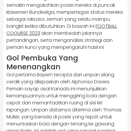
semakin mengokohkan posisi mereka di puncak
klasemen Bundesliga, mempertegas status mereka
sebagai raksasa Jerman yang selalu mampu
bangkit ketika dibutuhkan. Di bawah ini
FOOTBALL
COOURSE 2023
akan membedah jalannya
pertandingan, serta menganalisis strategi dan
pemain kunci yang mempengaruhi hasil ini.
Gol Pembuka Yang
Menenangkan
Gol pertama Bayern tercipta dari umpan silang
cerdik yang dilepaskan oleh Alphonso Davies.
Pemain sayap asal Kanada ini menunjukkan
kemampuannya untuk menggiring bola dengan
cepat dan memanfaatkan ruang di sisi kiri
lapangan. Umpan datarnya diterima oleh Thomas
Müller, yang berada di posisi yang tepat untuk
menuntaskan bola dengan tenang ke gawang
Union Berlin. Ini adalah gol yang sangat penting