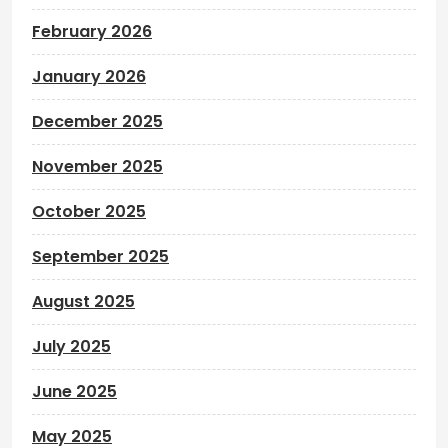
February 2026
January 2026
December 2025
November 2025
October 2025
September 2025
August 2025
July 2025
June 2025
May 2025