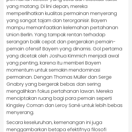
yang matang. Di lini depan, mereka
memperlihatkan kualitas permainan menyerang
yang sangat tajam dan terorganisir. Bayern
mampu memanfaatkan kelemahan pertahanan
Union Berlin. Yang tampak rentan terhadap
serangan balik cepat dan pergerakan pemain-
pemain ofensif Bayern yang dinamis. Gol pertama
yang dicetak oleh Joshua Kimmich menjadi awal
yang penting, karena itu memberi Bayern
momentum untuk semakin mendominasi
permainan. Dengan Thomas Müller dan Serge
Gnabry yang bergerak bebas dan sering
mengalihkan fokus pertahanan lawan. Mereka
menciptakan ruang bagi para pemain seperti
Kingsley Coman dan Leroy Sané untuk lebih bebas
menyerang.
Secara keseluruhan, kemenangan ini juga
menggambarkan betapa efektifnya filosofi