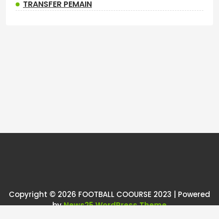
TRANSFER PEMAIN
Copyright © 2026 FOOTBALL COOURSE 2023 | Powered
by
News25 WordPress Theme