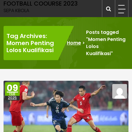
FOOTBALL COOURSE 2023
Skip
to
SEPA KBOLA
content
Posts tagged
Tag Archives:
"Momen Penting
Momen Penting
Home
>
Lolos
Lolos Kualifikasi
Kualifikasi"
09
FEB
2025