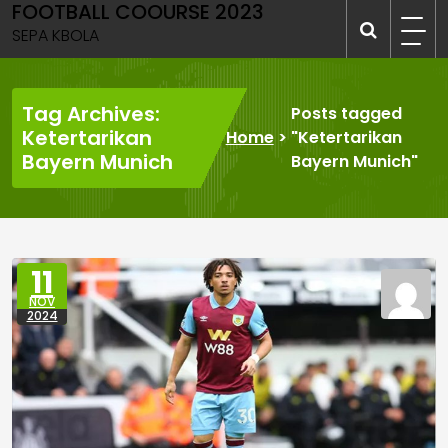
FOOTBALL COOURSE 2023
Skip
to
SEPA KBOLA
content
Tag Archives:
Posts tagged
Ketertarikan
Home
>
"Ketertarikan
Bayern Munich
Bayern Munich"
11
NOV
2024