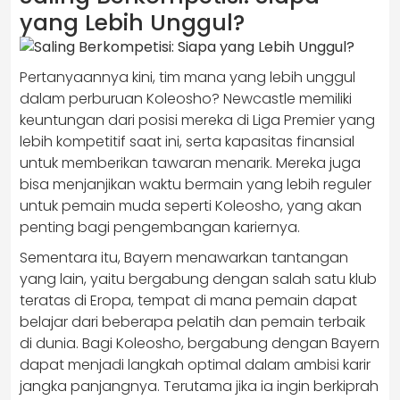
yang Lebih Unggul?
Pertanyaannya kini, tim mana yang lebih unggul
dalam perburuan Koleosho? Newcastle memiliki
keuntungan dari posisi mereka di Liga Premier yang
lebih kompetitif saat ini, serta kapasitas finansial
untuk memberikan tawaran menarik. Mereka juga
bisa menjanjikan waktu bermain yang lebih reguler
untuk pemain muda seperti Koleosho, yang akan
penting bagi pengembangan kariernya.
Sementara itu, Bayern menawarkan tantangan
yang lain, yaitu bergabung dengan salah satu klub
teratas di Eropa, tempat di mana pemain dapat
belajar dari beberapa pelatih dan pemain terbaik
di dunia. Bagi Koleosho, bergabung dengan Bayern
dapat menjadi langkah optimal dalam ambisi karir
jangka panjangnya. Terutama jika ia ingin berkiprah