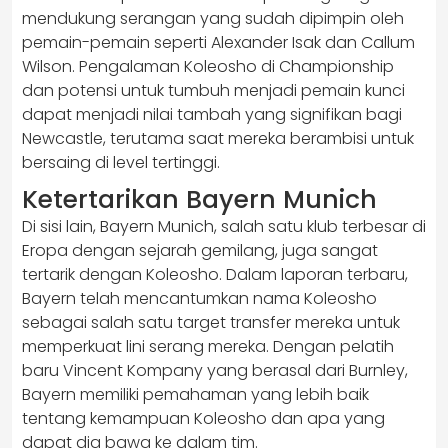
mendukung serangan yang sudah dipimpin oleh
pemain-pemain seperti Alexander Isak dan Callum
Wilson. Pengalaman Koleosho di Championship
dan potensi untuk tumbuh menjadi pemain kunci
dapat menjadi nilai tambah yang signifikan bagi
Newcastle, terutama saat mereka berambisi untuk
bersaing di level tertinggi.
Ketertarikan Bayern Munich
Di sisi lain, Bayern Munich, salah satu klub terbesar di
Eropa dengan sejarah gemilang, juga sangat
tertarik dengan Koleosho. Dalam laporan terbaru,
Bayern telah mencantumkan nama Koleosho
sebagai salah satu target transfer mereka untuk
memperkuat lini serang mereka. Dengan pelatih
baru Vincent Kompany yang berasal dari Burnley,
Bayern memiliki pemahaman yang lebih baik
tentang kemampuan Koleosho dan apa yang
dapat dia bawa ke dalam tim.