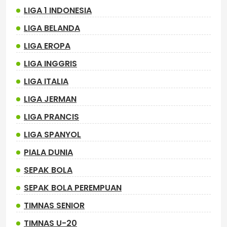
LIGA 1 INDONESIA
LIGA BELANDA
LIGA EROPA
LIGA INGGRIS
LIGA ITALIA
LIGA JERMAN
LIGA PRANCIS
LIGA SPANYOL
PIALA DUNIA
SEPAK BOLA
SEPAK BOLA PEREMPUAN
TIMNAS SENIOR
TIMNAS U-20