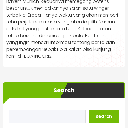
Bayern Munich. Keduanya memegang potensi
besar untuk menjadikannya salah satu winger
terbaik di Eropa. Hanya waktu yang akan memberi
tahu perjalanan mana yang akan ia pilih. Namun
satu hal yang pasti: nama Luca Koleosho akan
tetap bersinar di dunia sepak bola. Buat kalian
yang ingin mencari informasi tentang berita dan
perkembangan Sepak Bola, kalian bisa kunjungi
kami di
LIGA INGGRIS
.
Search
Search