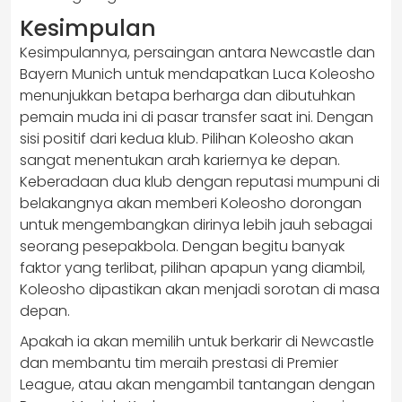
Kesimpulan
​Kesimpulannya, persaingan antara Newcastle dan
Bayern Munich untuk mendapatkan Luca Koleosho
menunjukkan betapa berharga dan dibutuhkan
pemain muda ini di pasar transfer saat ini.​ Dengan
sisi positif dari kedua klub. Pilihan Koleosho akan
sangat menentukan arah kariernya ke depan.
Keberadaan dua klub dengan reputasi mumpuni di
belakangnya akan memberi Koleosho dorongan
untuk mengembangkan dirinya lebih jauh sebagai
seorang pesepakbola. Dengan begitu banyak
faktor yang terlibat, pilihan apapun yang diambil,
Koleosho dipastikan akan menjadi sorotan di masa
depan.
Apakah ia akan memilih untuk berkarir di Newcastle
dan membantu tim meraih prestasi di Premier
League, atau akan mengambil tantangan dengan