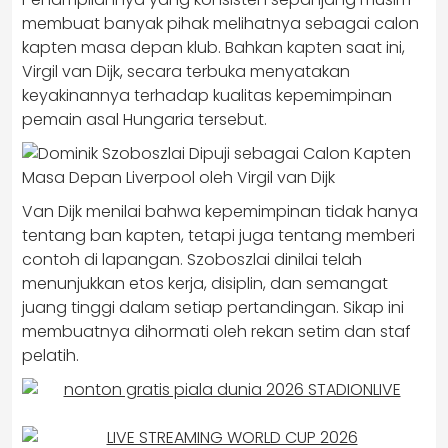
membuat banyak pihak melihatnya sebagai calon
kapten masa depan klub. Bahkan kapten saat ini,
Virgil van Dijk, secara terbuka menyatakan
keyakinannya terhadap kualitas kepemimpinan
pemain asal Hungaria tersebut.
Van Dijk menilai bahwa kepemimpinan tidak hanya
tentang ban kapten, tetapi juga tentang memberi
contoh di lapangan. Szoboszlai dinilai telah
menunjukkan etos kerja, disiplin, dan semangat
juang tinggi dalam setiap pertandingan. Sikap ini
membuatnya dihormati oleh rekan setim dan staf
pelatih.