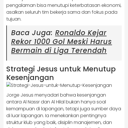
pengalaman bisa menutupi keterbatasan ekonomi,
asalkan seluruh tim bekerja sama dan fokus pada
tujuan.
Baca Juga:
Ronaldo Kejar
Rekor 1000 Gol Meski Harus
Bermain di Liga Terendah
Strategi Jesus untuk Menutup
Kesenjangan
Jorge Jesus menyadari bahwa kesenjangan
antara Al Nassr dan Al Hilal bukan hanya soal
kemampuan di lapangan, tetapi juga sumber daya
di luar lapangan. Ia menekankan pentingnya
struktur klub yang baik, disiplin manajemen, dan