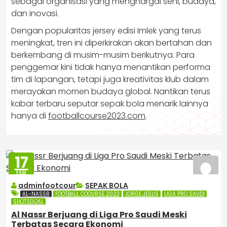
sebagai organisasi yang menghargai seni, budaya,
dan inovasi.
Dengan popularitas jersey edisi Imlek yang terus
meningkat, tren ini diperkirakan akan bertahan dan
berkembang di musim-musim berikutnya. Para
penggemar kini tidak hanya menantikan performa
tim di lapangan, tetapi juga kreativitas klub dalam
merayakan momen budaya global. Nantikan terus
kabar terbaru seputar sepak bola menarik lainnya
hanya di
footballcourse2023.com
.
17
FEB
2026
adminfootcour
SEPAK BOLA
AL-NASSR
FOOTBALL COOURSE 2023
JORGE JESUS
LIGA PRO SAUDI
SHOTSGOAL
Al Nassr Berjuang di Liga Pro Saudi Meski
Terbatas Secara Ekonomi