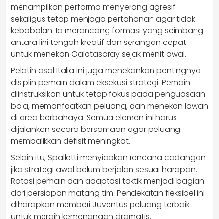
menampilkan performa menyerang agresif
sekaligus tetap menjaga pertahanan agar tidak
kebobolan. Ia merancang formasi yang seimbang
antara lini tengah kreatif dan serangan cepat
untuk menekan Galatasaray sejak menit awal.
Pelatih asal Italia ini juga menekankan pentingnya
disiplin pemain dalam eksekusi strategi. Pemain
diinstruksikan untuk tetap fokus pada penguasaan
bola, memanfaatkan peluang, dan menekan lawan
di area berbahaya. Semua elemen ini harus
dijalankan secara bersamaan agar peluang
membalikkan defisit meningkat.
Selain itu, Spalletti menyiapkan rencana cadangan
jika strategi awal belum berjalan sesuai harapan.
Rotasi pemain dan adaptasi taktik menjadi bagian
dari persiapan matang tim. Pendekatan fleksibel ini
diharapkan memberi Juventus peluang terbaik
untuk meraih kemenangan dramatis.