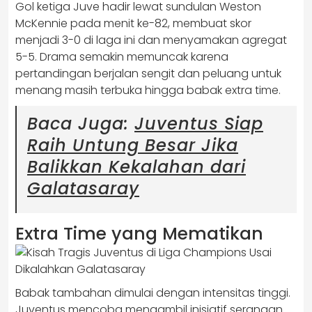
Gol ketiga Juve hadir lewat sundulan Weston
McKennie pada menit ke-82, membuat skor
menjadi 3-0 di laga ini dan menyamakan agregat
5-5. Drama semakin memuncak karena
pertandingan berjalan sengit dan peluang untuk
menang masih terbuka hingga babak extra time.
Baca Juga:
Juventus Siap
Raih Untung Besar Jika
Balikkan Kekalahan dari
Galatasaray
Extra Time yang Mematikan
Babak tambahan dimulai dengan intensitas tinggi.
Juventus mencoba mengambil inisiatif serangan