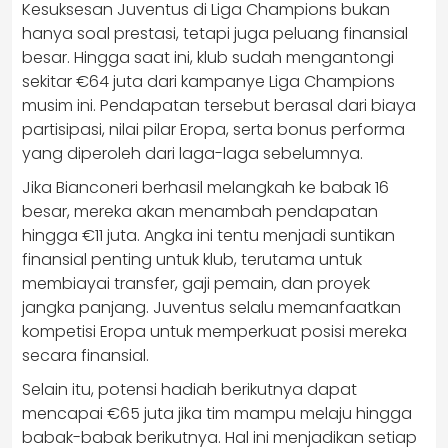
Kesuksesan Juventus di Liga Champions bukan
hanya soal prestasi, tetapi juga peluang finansial
besar. Hingga saat ini, klub sudah mengantongi
sekitar €64 juta dari kampanye Liga Champions
musim ini. Pendapatan tersebut berasal dari biaya
partisipasi, nilai pilar Eropa, serta bonus performa
yang diperoleh dari laga-laga sebelumnya.
Jika Bianconeri berhasil melangkah ke babak 16
besar, mereka akan menambah pendapatan
hingga €11 juta. Angka ini tentu menjadi suntikan
finansial penting untuk klub, terutama untuk
membiayai transfer, gaji pemain, dan proyek
jangka panjang. Juventus selalu memanfaatkan
kompetisi Eropa untuk memperkuat posisi mereka
secara finansial.
Selain itu, potensi hadiah berikutnya dapat
mencapai €65 juta jika tim mampu melaju hingga
babak-babak berikutnya. Hal ini menjadikan setiap