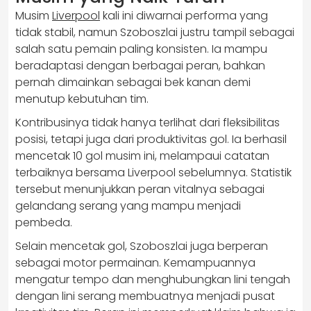
Musim
Liverpool
kali ini diwarnai performa yang
tidak stabil, namun Szoboszlai justru tampil sebagai
salah satu pemain paling konsisten. Ia mampu
beradaptasi dengan berbagai peran, bahkan
pernah dimainkan sebagai bek kanan demi
menutup kebutuhan tim.
Kontribusinya tidak hanya terlihat dari fleksibilitas
posisi, tetapi juga dari produktivitas gol. Ia berhasil
mencetak 10 gol musim ini, melampaui catatan
terbaiknya bersama Liverpool sebelumnya. Statistik
tersebut menunjukkan peran vitalnya sebagai
gelandang serang yang mampu menjadi
pembeda.
Selain mencetak gol, Szoboszlai juga berperan
sebagai motor permainan. Kemampuannya
mengatur tempo dan menghubungkan lini tengah
dengan lini serang membuatnya menjadi pusat