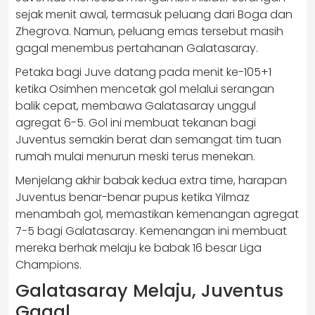
sejak menit awal, termasuk peluang dari Boga dan
Zhegrova. Namun, peluang emas tersebut masih
gagal menembus pertahanan Galatasaray.
Petaka bagi Juve datang pada menit ke-105+1
ketika Osimhen mencetak gol melalui serangan
balik cepat, membawa Galatasaray unggul
agregat 6-5. Gol ini membuat tekanan bagi
Juventus semakin berat dan semangat tim tuan
rumah mulai menurun meski terus menekan.
Menjelang akhir babak kedua extra time, harapan
Juventus benar-benar pupus ketika Yilmaz
menambah gol, memastikan kemenangan agregat
7-5 bagi Galatasaray. Kemenangan ini membuat
mereka berhak melaju ke babak 16 besar Liga
Champions.
Galatasaray Melaju, Juventus
Gagal