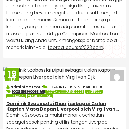
dan potensi finansial yang signifikan, Juventus
berpeluang besar mengubah situasi sulit menjadi
kemenangan manis. Semua mata kini tertuju pada
laga ini, yang akan menjadi penentu prestasi dan
masa depan klub di Liga Champions. Manfaatkan
waktu luang Anda untuk mengeksplor berita bola
menarik lainnya di
footballcourse2023.com
.
19
FEB
2026
adminfootcour
LIGA INGGRIS
,
SEPAK BOLA
DOMINIK SZOBOSZLAI
FOOTBALL COOURSE 2023
LIVERPOOL
SHOTSGOAL
VIRGIL VAN DIJK
Dominik Szoboszlai Dipuji sebagai Calon
Kapten Masa Depan Liverpool oleh Virgil van
Dijk
Dominik Szoboszlai
mulai menarik perhatian
sebagai sosok penting di lini tengah Liverpool.
Penampilannya yang konsisten sepanjang musim