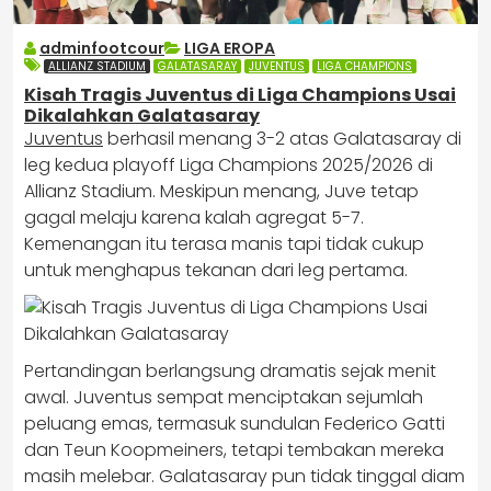
adminfootcour
LIGA EROPA
ALLIANZ STADIUM
GALATASARAY
JUVENTUS
LIGA CHAMPIONS
Kisah Tragis Juventus di Liga Champions Usai
Dikalahkan Galatasaray
Juventus
berhasil menang 3-2 atas Galatasaray di
leg kedua playoff Liga Champions 2025/2026 di
Allianz Stadium. Meskipun menang, Juve tetap
gagal melaju karena kalah agregat 5-7.
Kemenangan itu terasa manis tapi tidak cukup
untuk menghapus tekanan dari leg pertama.
Pertandingan berlangsung dramatis sejak menit
awal. Juventus sempat menciptakan sejumlah
peluang emas, termasuk sundulan Federico Gatti
dan Teun Koopmeiners, tetapi tembakan mereka
masih melebar. Galatasaray pun tidak tinggal diam