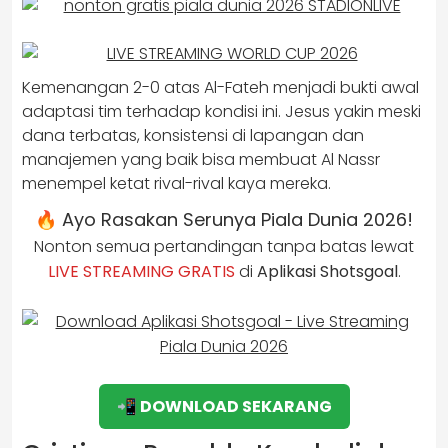
Kemenangan 2-0 atas Al-Fateh menjadi bukti awal
adaptasi tim terhadap kondisi ini. Jesus yakin meski
dana terbatas, konsistensi di lapangan dan
manajemen yang baik bisa membuat Al Nassr
menempel ketat rival-rival kaya mereka.
🔥 Ayo Rasakan Serunya Piala Dunia 2026!
Nonton semua pertandingan tanpa batas lewat
LIVE STREAMING GRATIS
di
Aplikasi Shotsgoal
.
📲 DOWNLOAD SEKARANG