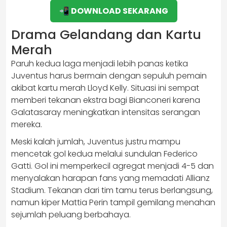
📲 DOWNLOAD SEKARANG
Drama Gelandang dan Kartu
Merah
Paruh kedua laga menjadi lebih panas ketika
Juventus harus bermain dengan sepuluh pemain
akibat kartu merah Lloyd Kelly. Situasi ini sempat
memberi tekanan ekstra bagi Bianconeri karena
Galatasaray meningkatkan intensitas serangan
mereka.
Meski kalah jumlah, Juventus justru mampu
mencetak gol kedua melalui sundulan Federico
Gatti. Gol ini memperkecil agregat menjadi 4-5 dan
menyalakan harapan fans yang memadati Allianz
Stadium. Tekanan dari tim tamu terus berlangsung,
namun kiper Mattia Perin tampil gemilang menahan
sejumlah peluang berbahaya.