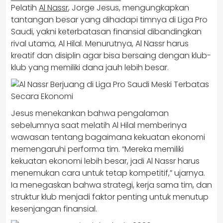
Pelatih
Al Nassr
, Jorge Jesus, mengungkapkan
tantangan besar yang dihadapi timnya di Liga Pro
Saudi, yakni keterbatasan finansial dibandingkan
rival utama, Al Hilal. Menurutnya, Al Nassr harus
kreatif dan disiplin agar bisa bersaing dengan klub-
klub yang memiliki dana jauh lebih besar.
Jesus menekankan bahwa pengalaman
sebelumnya saat melatih Al Hilal memberinya
wawasan tentang bagaimana kekuatan ekonomi
memengaruhi performa tim. “Mereka memiliki
kekuatan ekonomi lebih besar, jadi Al Nassr harus
menemukan cara untuk tetap kompetitif,” ujarnya.
Ia menegaskan bahwa strategi, kerja sama tim, dan
struktur klub menjadi faktor penting untuk menutup
kesenjangan finansial.