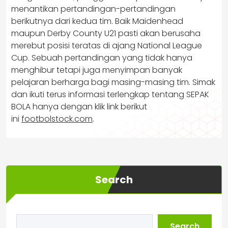
menantikan pertandingan-pertandingan
berikutnya dari kedua tim. Baik Maidenhead
maupun Derby County U21 pasti akan berusaha
merebut posisi teratas di ajang National League
Cup. Sebuah pertandingan yang tidak hanya
menghibur tetapi juga menyimpan banyak
pelajaran berharga bagi masing-masing tim. Simak
dan ikuti terus informasi terlengkap tentang SEPAK
BOLA hanya dengan klik link berikut
ini
footbolstock.com
.
Search
Search