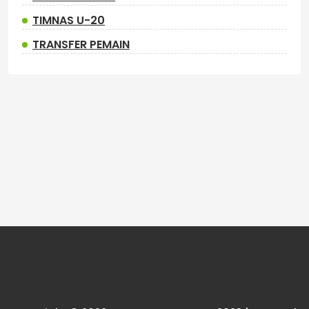
TIMNAS U-20
TRANSFER PEMAIN