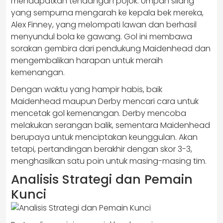
mendapatkan tendangan pojok. Umpan silang
yang sempurna mengarah ke kepala bek mereka,
Alex Finney, yang melompati lawan dan berhasil
menyundul bola ke gawang. Gol ini membawa
sorakan gembira dari pendukung Maidenhead dan
mengembalikan harapan untuk meraih
kemenangan.
Dengan waktu yang hampir habis, baik
Maidenhead maupun Derby mencari cara untuk
mencetak gol kemenangan. Derby mencoba
melakukan serangan balik, sementara Maidenhead
berupaya untuk menciptakan keunggulan. Akan
tetapi, pertandingan berakhir dengan skor 3-3,
menghasilkan satu poin untuk masing-masing tim.
Analisis Strategi dan Pemain
Kunci