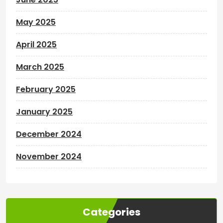
May 2025
April 2025
March 2025
February 2025
January 2025
December 2024
November 2024
Categories