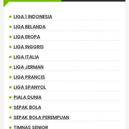
LIGA 1 INDONESIA
LIGA BELANDA
LIGA EROPA
LIGA INGGRIS
LIGA ITALIA
LIGA JERMAN
LIGA PRANCIS
LIGA SPANYOL
PIALA DUNIA
SEPAK BOLA
SEPAK BOLA PEREMPUAN
TIMNAS SENIOR