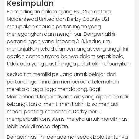
Kesimpulan
Pertandingan dalam ajang ENL Cup antara
Maidenhead United dan Derby County U21
merupakan sebuah pertarungan yang
menegangkan dan menghibur. Dengan akhir
pertandingan yang imbang 3-3, kedua tim
menunjukkan tekad dan semangat yang tinggi. Ini
adalah contoh nyata bahwa dalam sepak bola,
tidak ada yang pasti hingga peluit akhir dibunyikan.
Kedua tim memiliki peluang untuk belajar dari
pertandingan ini dan memperbaiki kelemahan
mereka di laga-laga mendatang. Bagi
Maidenhead, kepercayaan diri yang diperoleh dari
kebangkitan di menit-menit akhir bisa menjadi
modal penting, sementara Derby perlu
memperbaiki konsistensi mereka untuk meraih hasil
lebih baik di masa depan.
Dengan hasil ini, penggemar sepak bola tentunya