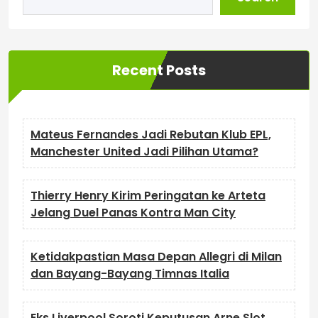
Recent Posts
Mateus Fernandes Jadi Rebutan Klub EPL,
Manchester United Jadi Pilihan Utama?
Thierry Henry Kirim Peringatan ke Arteta
Jelang Duel Panas Kontra Man City
Ketidakpastian Masa Depan Allegri di Milan
dan Bayang-Bayang Timnas Italia
Eks Liverpool Soroti Keputusan Arne Slot