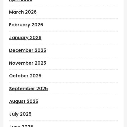
March 2026
February 2026
January 2026
December 2025
November 2025
October 2025
September 2025
August 2025
July 2025
June 2025