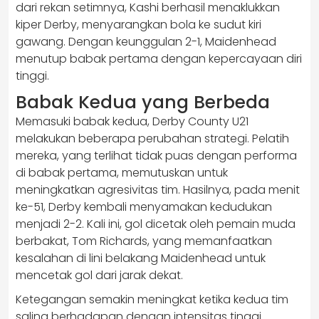
dari rekan setimnya, Kashi berhasil menaklukkan
kiper Derby, menyarangkan bola ke sudut kiri
gawang. Dengan keunggulan 2-1, Maidenhead
menutup babak pertama dengan kepercayaan diri
tinggi.
Babak Kedua yang Berbeda
Memasuki babak kedua, Derby County U21
melakukan beberapa perubahan strategi. Pelatih
mereka, yang terlihat tidak puas dengan performa
di babak pertama, memutuskan untuk
meningkatkan agresivitas tim. Hasilnya, pada menit
ke-51, Derby kembali menyamakan kedudukan
menjadi 2-2. Kali ini, gol dicetak oleh pemain muda
berbakat, Tom Richards, yang memanfaatkan
kesalahan di lini belakang Maidenhead untuk
mencetak gol dari jarak dekat.
Ketegangan semakin meningkat ketika kedua tim
saling berhadapan dengan intensitas tinggi.