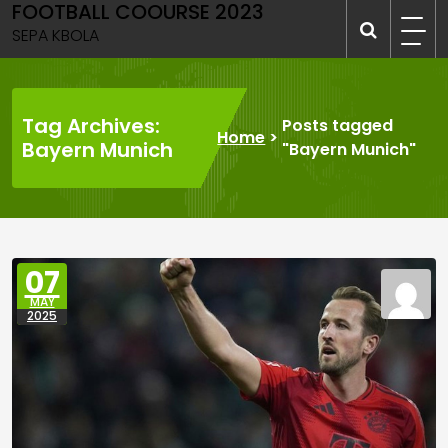
FOOTBALL COOURSE 2023
Skip
to
SEPA KBOLA
content
Tag Archives:
Posts tagged
Home
>
Bayern Munich
"Bayern Munich"
07
MAY
2025