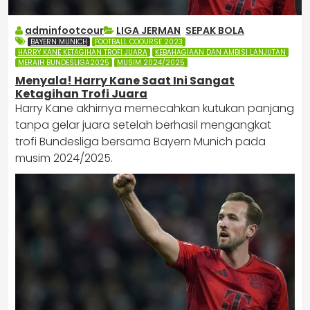
adminfootcour
LIGA JERMAN
,
SEPAK BOLA
BAYERN MUNICH
FOOTBALL COOURSE 2023
HARRY KANE KETAGIHAN TROFI JUARA
KEBAHAGIAAN DAN AMBISI LANJUTAN
MERAIH BUNDESLIGA2025
MUSIM 2024/2025
Menyala! Harry Kane Saat Ini Sangat
Ketagihan Trofi Juara
Harry Kane akhirnya memecahkan kutukan panjang
tanpa gelar juara setelah berhasil mengangkat
trofi Bundesliga bersama Bayern Munich pada
musim 2024/2025.