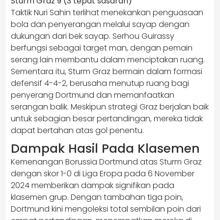
Sturm Graz 9 (3 tepat sasaran)
Taktik Nuri Sahin terlihat menekankan penguasaan
bola dan penyerangan melalui sayap dengan
dukungan dari bek sayap. Serhou Guirassy
berfungsi sebagai target man, dengan pemain
serang lain membantu dalam menciptakan ruang.
Sementara itu, Sturm Graz bermain dalam formasi
defensif 4-4-2, berusaha menutup ruang bagi
penyerang Dortmund dan memanfaatkan
serangan balik. Meskipun strategi Graz berjalan baik
untuk sebagian besar pertandingan, mereka tidak
dapat bertahan atas gol penentu.
Dampak Hasil Pada Klasemen
Kemenangan Borussia Dortmund atas Sturm Graz
dengan skor 1-0 di Liga Eropa pada 6 November
2024 memberikan dampak signifikan pada
klasemen grup.​ Dengan tambahan tiga poin,
Dortmund kini mengoleksi total sembilan poin dari