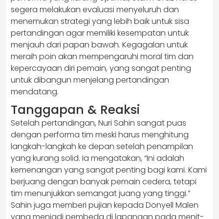
segera melakukan evaluasi menyeluruh dan
menemukan strategi yang lebih baik untuk sisa
pertandingan agar memiliki kesempatan untuk
menjauh dari papan bawah. Kegagalan untuk
meraih poin akan mempengaruhi moral tim dan
kepercayaan diri pemain, yang sangat penting
untuk dibangun menjelang pertandingan
mendatang.
Tanggapan & Reaksi
Setelah pertandingan, Nuri Sahin sangat puas
dengan performa tim meski harus menghitung
langkah-langkah ke depan setelah penampilan
yang kurang solid. Ia mengatakan, “Ini adalah
kemenangan yang sangat penting bagi kami. Kami
berjuang dengan banyak pemain cedera, tetapi
tim menunjukkan semangat juang yang tinggi.”
Sahin juga memberi pujian kepada Donyell Malen
yang menjadi pembeda di lapangan pada menit-