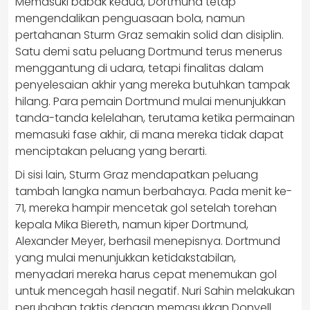
Memasuki babak kedua, Dortmund tetap
mengendalikan penguasaan bola, namun
pertahanan Sturm Graz semakin solid dan disiplin.
Satu demi satu peluang Dortmund terus menerus
menggantung di udara, tetapi finalitas dalam
penyelesaian akhir yang mereka butuhkan tampak
hilang. Para pemain Dortmund mulai menunjukkan
tanda-tanda kelelahan, terutama ketika permainan
memasuki fase akhir, di mana mereka tidak dapat
menciptakan peluang yang berarti.
Di sisi lain, Sturm Graz mendapatkan peluang
tambah langka namun berbahaya. Pada menit ke-
71, mereka hampir mencetak gol setelah torehan
kepala Mika Biereth, namun kiper Dortmund,
Alexander Meyer, berhasil menepisnya. Dortmund
yang mulai menunjukkan ketidakstabilan,
menyadari mereka harus cepat menemukan gol
untuk mencegah hasil negatif. Nuri Sahin melakukan
perubahan taktis dengan memasukkan Donyell