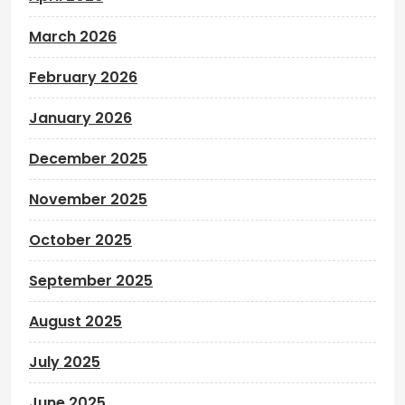
March 2026
February 2026
January 2026
December 2025
November 2025
October 2025
September 2025
August 2025
July 2025
June 2025