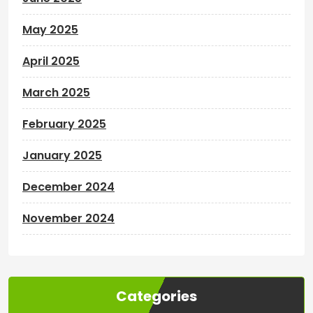
May 2025
April 2025
March 2025
February 2025
January 2025
December 2024
November 2024
Categories