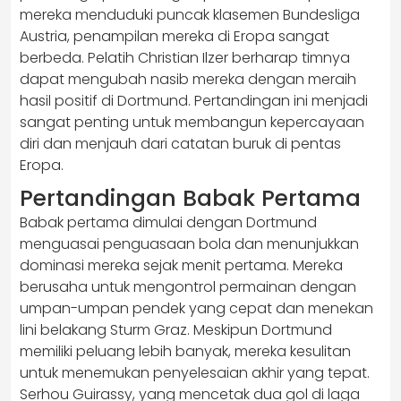
mereka menduduki puncak klasemen Bundesliga
Austria, penampilan mereka di Eropa sangat
berbeda. Pelatih Christian Ilzer berharap timnya
dapat mengubah nasib mereka dengan meraih
hasil positif di Dortmund. Pertandingan ini menjadi
sangat penting untuk membangun kepercayaan
diri dan menjauh dari catatan buruk di pentas
Eropa.
Pertandingan Babak Pertama
Babak pertama dimulai dengan Dortmund
menguasai penguasaan bola dan menunjukkan
dominasi mereka sejak menit pertama. Mereka
berusaha untuk mengontrol permainan dengan
umpan-umpan pendek yang cepat dan menekan
lini belakang Sturm Graz. Meskipun Dortmund
memiliki peluang lebih banyak, mereka kesulitan
untuk menemukan penyelesaian akhir yang tepat.
Serhou Guirassy, yang mencetak dua gol di laga