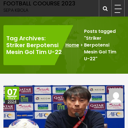
FOOTBALL COOURSE 2023
Skip
to
SEPA KBOLA
content
Posts tagged
Tag Archives:
"Striker
Striker Berpotensi
Home
>
Berpotensi
Mesin Gol Tim U-22
Mesin Gol Tim
U-22"
07
NOV
2024