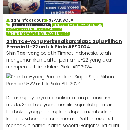
adminfootcour
SEPAK BOLA
FOOTBALL COOURSE 2023
GENERASI EMAS U-22 INDONESIA
PEMAIN U-22 UNTUK PIALA AFF 2024
STRIKER BERPOTENSI MESIN GOL TIM U-22
Shin Tae-yong Perkenalkan: Siapa Saja Pilihan
Pemain U-22 untuk Piala AFF 2024
​Shin Tae-yong
pelatih Timnas Indonesia, telah
mengumumkan daftar pemain U-22 yang akan
memperkuat tim dalam Piala AFF 2024.​
Dalam upayanya memaksimalkan potensi tim
muda, Shin Tae-yong memilih sejumlah pemain
berbakat yang diharapkan dapat memberikan
kontribusi besar di turnamen ini. Daftar tersebut
mencakup nama-nama seperti Ganjar Mukti di lini