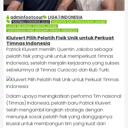
adminfootcour
LIGA 1 INDONESIA
FOOTBALL COOURSE 2023
HARAPAN DARI PENUNJUKAN JAKOBA
LATAR BELAKANG QUENTIN JAKOBA
TANTANGAN YANG DIHADAPI TIMNAS INDONESIA
Kluivert Pilih Pelatih Fisik Unik untuk Perkuat
Timnas Indonesia
Patrick Kluivert memilih Quentin Jakoba sebagai
pelatih fisik yang unik untuk memperkuat Timnas
Indonesia, setelah menjalin kerjasama yang sukses
sebelumnya di Timnas Curacao dan klub Turki.
​Dalam upaya meningkatkan performa Tim nasional
(Timnas) Indonesia, pelatih baru Patrick Kluivert
telah mengambil langkah strategis dengan
menunjuk sosok pelatih fisik yang dianggapnya
krusial untuk membangun tim yang kuat dan