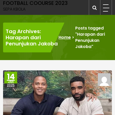
FOOTBALL COOURSE 2023
Skip
to
SEPA KBOLA
content
Posts tagged
Tag Archives:
"Harapan dari
Harapan dari
Home
>
Penunjukan
Penunjukan Jakoba
Jakoba"
14
JAN
2025