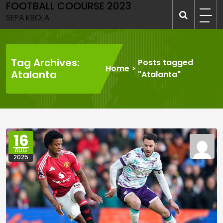
FOOTBALL COOURSE 2023
Skip
to
SEPA KBOLA
content
Tag Archives:
Posts tagged
Home
>
Atalanta
"Atalanta"
16
AUG
2025