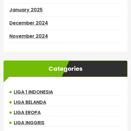
January 2025
December 2024
November 2024
Categories
LIGA 1 INDONESIA
LIGA BELANDA
LIGA EROPA
LIGA INGGRIS