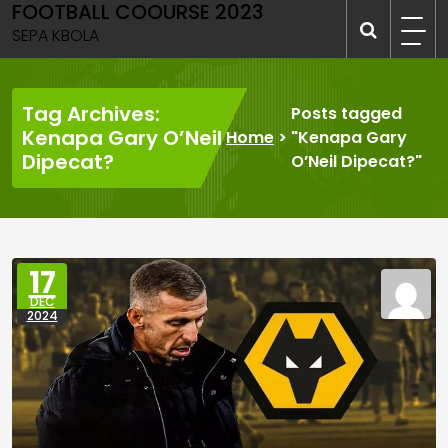
FOOTBALL COOURSE 2023
Skip
to
SEPA KBOLA
content
Tag Archives:
Posts tagged
Kenapa Gary O’Neil
Home
>
"Kenapa Gary
Dipecat?
O’Neil Dipecat?"
17
DEC
2024