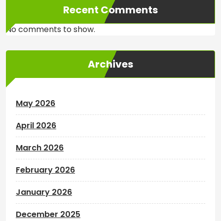
Recent Comments
No comments to show.
Archives
May 2026
April 2026
March 2026
February 2026
January 2026
December 2025