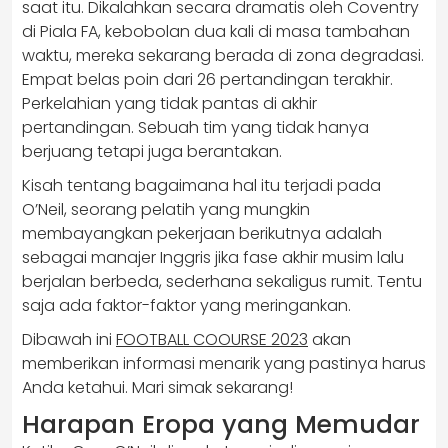
saat itu. Dikalahkan secara dramatis oleh Coventry
di Piala FA, kebobolan dua kali di masa tambahan
waktu, mereka sekarang berada di zona degradasi.
Empat belas poin dari 26 pertandingan terakhir.
Perkelahian yang tidak pantas di akhir
pertandingan. Sebuah tim yang tidak hanya
berjuang tetapi juga berantakan.
Kisah tentang bagaimana hal itu terjadi pada
O’Neil, seorang pelatih yang mungkin
membayangkan pekerjaan berikutnya adalah
sebagai manajer Inggris jika fase akhir musim lalu
berjalan berbeda, sederhana sekaligus rumit. Tentu
saja ada faktor-faktor yang meringankan.
Dibawah ini
FOOTBALL COOURSE 2023
akan
memberikan informasi menarik yang pastinya harus
Anda ketahui. Mari simak sekarang!
Harapan Eropa yang Memudar