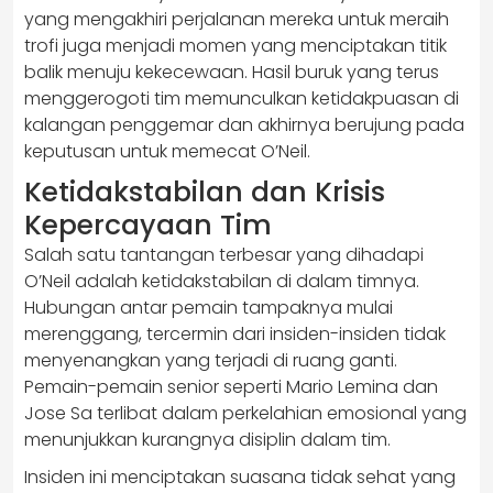
yang mengakhiri perjalanan mereka untuk meraih
trofi juga menjadi momen yang menciptakan titik
balik menuju kekecewaan. Hasil buruk yang terus
menggerogoti tim memunculkan ketidakpuasan di
kalangan penggemar dan akhirnya berujung pada
keputusan untuk memecat O’Neil.
Ketidakstabilan dan Krisis
Kepercayaan Tim
Salah satu tantangan terbesar yang dihadapi
O’Neil adalah ketidakstabilan di dalam timnya.
Hubungan antar pemain tampaknya mulai
merenggang, tercermin dari insiden-insiden tidak
menyenangkan yang terjadi di ruang ganti.
Pemain-pemain senior seperti Mario Lemina dan
Jose Sa terlibat dalam perkelahian emosional yang
menunjukkan kurangnya disiplin dalam tim.
Insiden ini menciptakan suasana tidak sehat yang