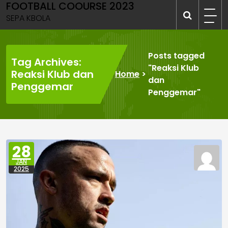
FOOTBALL COOURSE 2023
Skip
to
SEPA KBOLA
content
Posts tagged
Tag Archives:
"Reaksi Klub
Reaksi Klub dan
Home
>
dan
Penggemar
Penggemar"
28
JAN
2025