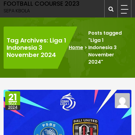
FOOTBALL COOURSE 2023
Skip
to
SEPA KBOLA
content
Posts tagged
Tag Archives: Liga 1
"Liga 1
Indonesia 3
Home
>
Indonesia 3
November 2024
November
2024"
21
NOV
2024