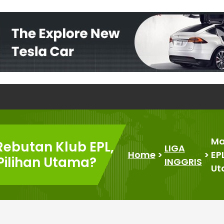
Ma
ebutan Klub EPL,
LIGA
Home
>
>
EP
Pilihan Utama?
INGGRIS
Ut