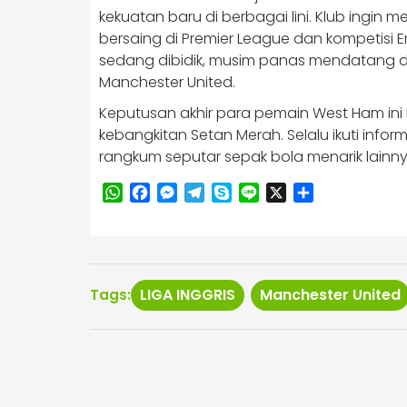
kekuatan baru di berbagai lini. Klub ingin
bersaing di Premier League dan kompetisi
sedang dibidik, musim panas mendatang di
Manchester United.
Keputusan akhir para pemain West Ham ini 
kebangkitan Setan Merah. Selalu ikuti info
rangkum seputar sepak bola menarik lainn
WhatsApp
Facebook
Messenger
Telegram
Skype
Line
X
Share
LIGA INGGRIS
Manchester United
Tags: