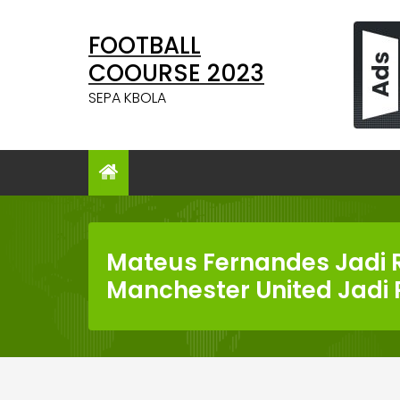
Skip
to
FOOTBALL
content
COOURSE 2023
SEPA KBOLA
Mateus Fernandes Jadi R
Manchester United Jadi 