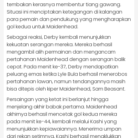
tembakan kerasnya membentur tiang gawang.
Situasi ini menciptakan ketegangan di kalangan
para pemain dan pendukung yang mengharapkan
gol kedua untuk Maidenhead.
Sebagai reaksi, Derby kembali menunjukkan
kekuatan serangan mereka. Mereka berhasil
mengambil alih permainan dan mengancam
pertahanan Maidenhead dengan serangan balik
cepat. Pada menit ke-37, Derby mendapatkan
peluang emas ketika Lyle Bula berhasil menerobos
pertahanan lawan, namun tendangannya masih
bisa ditepis oleh kiper Maidenhead, Sam Beasant.
Persaingan yang ketat ini berlanjut hingga
menjelang akhir babak pertama. Maidenhead
akhirnya berhasil mencetak gol kedua mereka
pada menit ke-44, kembali melalui Kashi yang
menunjukkan kepiawaiannya. Menerima umpan
dari rekan setimnya, Kashi berhasil menaklukkan