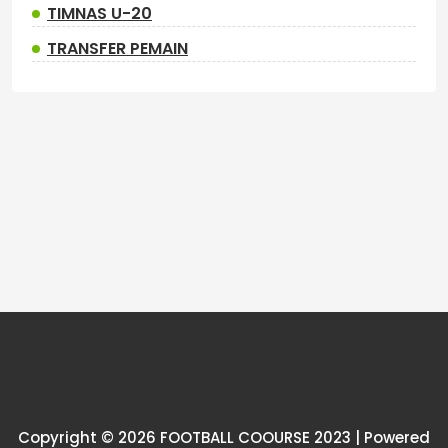
TIMNAS U-20
TRANSFER PEMAIN
Copyright © 2026 FOOTBALL COOURSE 2023 | Powered