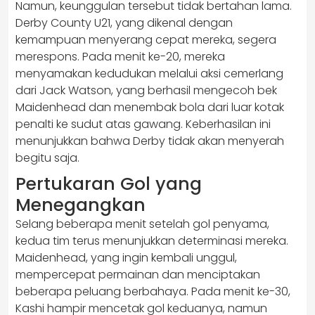
Namun, keunggulan tersebut tidak bertahan lama.
Derby County U21, yang dikenal dengan
kemampuan menyerang cepat mereka, segera
merespons. Pada menit ke-20, mereka
menyamakan kedudukan melalui aksi cemerlang
dari Jack Watson, yang berhasil mengecoh bek
Maidenhead dan menembak bola dari luar kotak
penalti ke sudut atas gawang. Keberhasilan ini
menunjukkan bahwa Derby tidak akan menyerah
begitu saja.
Pertukaran Gol yang
Menegangkan
Selang beberapa menit setelah gol penyama,
kedua tim terus menunjukkan determinasi mereka.
Maidenhead, yang ingin kembali unggul,
mempercepat permainan dan menciptakan
beberapa peluang berbahaya. Pada menit ke-30,
Kashi hampir mencetak gol keduanya, namun