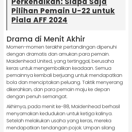
Perkenalkan: Siapa Saja
Pilihan Pemain U-22 untuk
Piala AFF 2024
Drama di Menit Akhir
Momen-momen terakhir pertandingan dipenuhi
dengan dramatis dan amukan para pemain.
Maidenhead United, yang tertinggal, berusaha
keras untuk mengembalikan keadaan. Semua
pemainnya kembali berjuang untuk mendapatkan
bola dan menciptakan peluang. Taktik menyerang
dikerahkan, dan para pemain maju ke depan
dengan penuh semangat.
Akhirnya, pada menit ke-88, Maidenhead berhasil
menyamakan kedudukan untuk ketiga kalinya.
Setelah melakukan usaha yang keras, mereka
mendapatkan tendangan pojok. Umpan silang