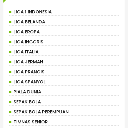
LIGA 1 INDONESIA
LIGA BELANDA
LIGA EROPA
LIGA INGGRIS
LIGA ITALIA
LIGA JERMAN
LIGA PRANCIS
LIGA SPANYOL
PIALA DUNIA
SEPAK BOLA
SEPAK BOLA PEREMPUAN
TIMNAS SENIOR