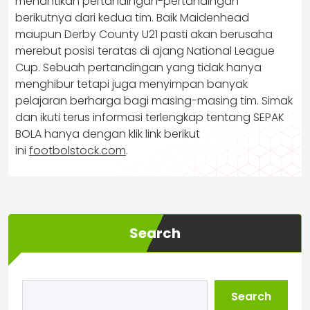
menantikan pertandingan-pertandingan
berikutnya dari kedua tim. Baik Maidenhead
maupun Derby County U21 pasti akan berusaha
merebut posisi teratas di ajang National League
Cup. Sebuah pertandingan yang tidak hanya
menghibur tetapi juga menyimpan banyak
pelajaran berharga bagi masing-masing tim. Simak
dan ikuti terus informasi terlengkap tentang SEPAK
BOLA hanya dengan klik link berikut
ini
footbolstock.com
.
Search
Search