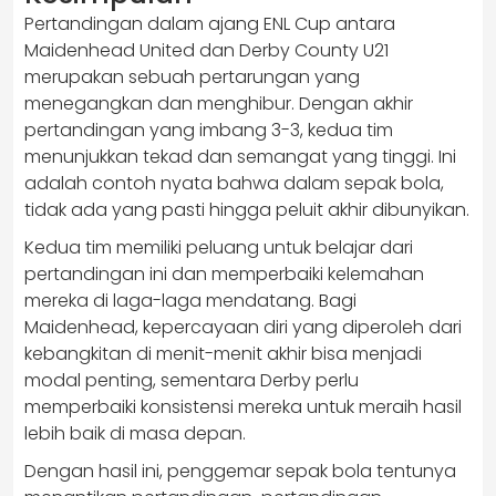
Pertandingan dalam ajang ENL Cup antara
Maidenhead United dan Derby County U21
merupakan sebuah pertarungan yang
menegangkan dan menghibur. Dengan akhir
pertandingan yang imbang 3-3, kedua tim
menunjukkan tekad dan semangat yang tinggi. Ini
adalah contoh nyata bahwa dalam sepak bola,
tidak ada yang pasti hingga peluit akhir dibunyikan.
Kedua tim memiliki peluang untuk belajar dari
pertandingan ini dan memperbaiki kelemahan
mereka di laga-laga mendatang. Bagi
Maidenhead, kepercayaan diri yang diperoleh dari
kebangkitan di menit-menit akhir bisa menjadi
modal penting, sementara Derby perlu
memperbaiki konsistensi mereka untuk meraih hasil
lebih baik di masa depan.
Dengan hasil ini, penggemar sepak bola tentunya