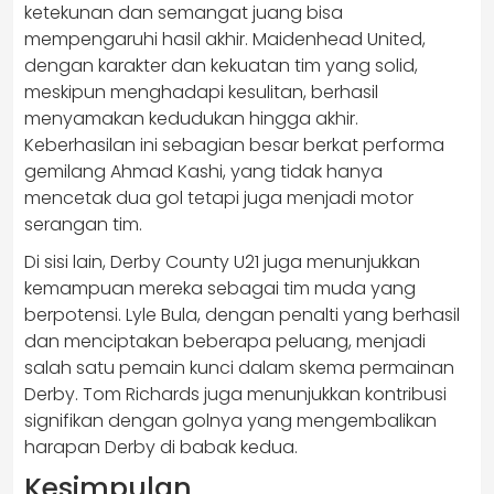
ketekunan dan semangat juang bisa
mempengaruhi hasil akhir. Maidenhead United,
dengan karakter dan kekuatan tim yang solid,
meskipun menghadapi kesulitan, berhasil
menyamakan kedudukan hingga akhir.
Keberhasilan ini sebagian besar berkat performa
gemilang Ahmad Kashi, yang tidak hanya
mencetak dua gol tetapi juga menjadi motor
serangan tim.
Di sisi lain, Derby County U21 juga menunjukkan
kemampuan mereka sebagai tim muda yang
berpotensi. Lyle Bula, dengan penalti yang berhasil
dan menciptakan beberapa peluang, menjadi
salah satu pemain kunci dalam skema permainan
Derby. Tom Richards juga menunjukkan kontribusi
signifikan dengan golnya yang mengembalikan
harapan Derby di babak kedua.
Kesimpulan