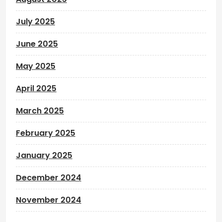
July 2025
June 2025
May 2025
April 2025
March 2025
February 2025
January 2025
December 2024
November 2024