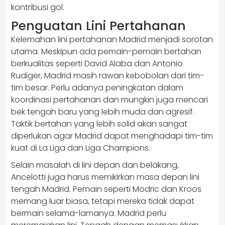
kontribusi gol.
Penguatan Lini Pertahanan
Kelemahan lini pertahanan Madrid menjadi sorotan
utama. Meskipun ada pemain-pemain bertahan
berkualitas seperti David Alaba dan Antonio
Rudiger, Madrid masih rawan kebobolan dari tim-
tim besar. Perlu adanya peningkatan dalam
koordinasi pertahanan dan mungkin juga mencari
bek tengah baru yang lebih muda dan agresif.
Taktik bertahan yang lebih solid akan sangat
diperlukan agar Madrid dapat menghadapi tim-tim
kuat di La Liga dan Liga Champions.
Selain masalah di lini depan dan belakang,
Ancelotti juga harus memikirkan masa depan lini
tengah Madrid. Pemain seperti Modric dan Kroos
memang luar biasa, tetapi mereka tidak dapat
bermain selama-lamanya. Madrid perlu