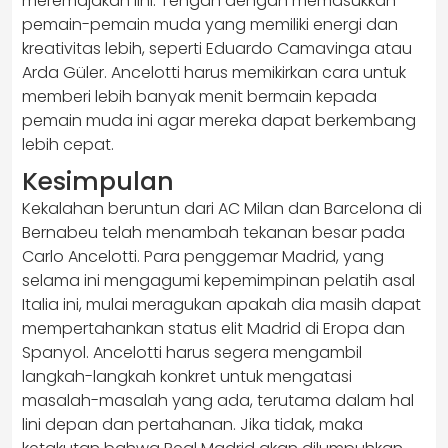
meremajakan lini. Tengah dengan memasukkan
pemain-pemain muda yang memiliki energi dan
kreativitas lebih, seperti Eduardo Camavinga atau
Arda Güler. Ancelotti harus memikirkan cara untuk
memberi lebih banyak menit bermain kepada
pemain muda ini agar mereka dapat berkembang
lebih cepat.
Kesimpulan
Kekalahan beruntun dari AC Milan dan Barcelona di
Bernabeu telah menambah tekanan besar pada
Carlo Ancelotti. Para penggemar Madrid, yang
selama ini mengagumi kepemimpinan pelatih asal
Italia ini, mulai meragukan apakah dia masih dapat
mempertahankan status elit Madrid di Eropa dan
Spanyol. Ancelotti harus segera mengambil
langkah-langkah konkret untuk mengatasi
masalah-masalah yang ada, terutama dalam hal
lini depan dan pertahanan. Jika tidak, maka