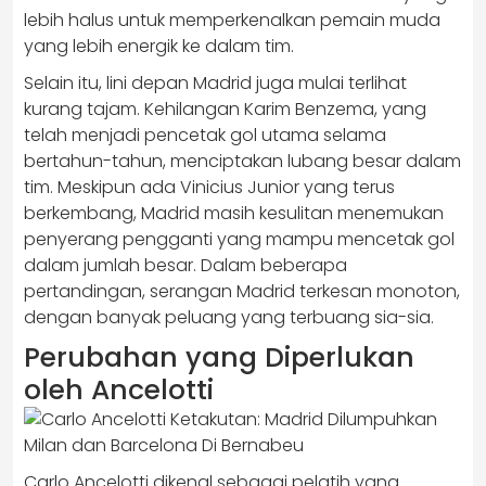
lebih halus untuk memperkenalkan pemain muda
yang lebih energik ke dalam tim.
Selain itu, lini depan Madrid juga mulai terlihat
kurang tajam. Kehilangan Karim Benzema, yang
telah menjadi pencetak gol utama selama
bertahun-tahun, menciptakan lubang besar dalam
tim. Meskipun ada Vinicius Junior yang terus
berkembang, Madrid masih kesulitan menemukan
penyerang pengganti yang mampu mencetak gol
dalam jumlah besar. Dalam beberapa
pertandingan, serangan Madrid terkesan monoton,
dengan banyak peluang yang terbuang sia-sia.
Perubahan yang Diperlukan
oleh Ancelotti
Carlo Ancelotti dikenal sebagai pelatih yang