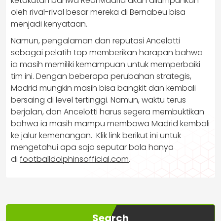
ketakutan bahwa Real Madrid akan dilumpuhkan
oleh rival-rival besar mereka di Bernabeu bisa
menjadi kenyataan.
Namun, pengalaman dan reputasi Ancelotti
sebagai pelatih top memberikan harapan bahwa
ia masih memiliki kemampuan untuk memperbaiki
tim ini. Dengan beberapa perubahan strategis,
Madrid mungkin masih bisa bangkit dan kembali
bersaing di level tertinggi. Namun, waktu terus
berjalan, dan Ancelotti harus segera membuktikan
bahwa ia masih mampu membawa Madrid kembali
ke jalur kemenangan. Klik link berikut ini untuk
mengetahui apa saja seputar bola hanya
di
footballdolphinsofficial.com
.
Search