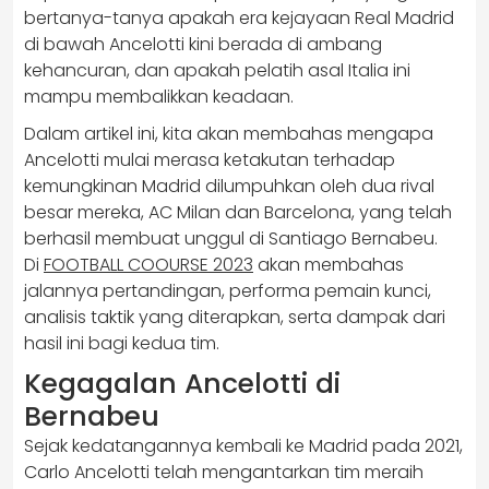
bertanya-tanya apakah era kejayaan Real Madrid
di bawah Ancelotti kini berada di ambang
kehancuran, dan apakah pelatih asal Italia ini
mampu membalikkan keadaan.
Dalam artikel ini, kita akan membahas mengapa
Ancelotti mulai merasa ketakutan terhadap
kemungkinan Madrid dilumpuhkan oleh dua rival
besar mereka, AC Milan dan Barcelona, yang telah
berhasil membuat unggul di Santiago Bernabeu.
Di
FOOTBALL COOURSE 2023
akan membahas
jalannya pertandingan, performa pemain kunci,
analisis taktik yang diterapkan, serta dampak dari
hasil ini bagi kedua tim.
Kegagalan Ancelotti di
Bernabeu
Sejak kedatangannya kembali ke Madrid pada 2021,
Carlo Ancelotti telah mengantarkan tim meraih