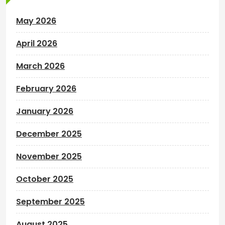
May 2026
April 2026
March 2026
February 2026
January 2026
December 2025
November 2025
October 2025
September 2025
August 2025