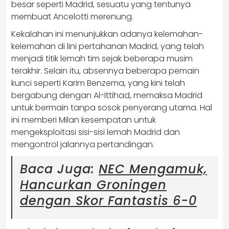
besar seperti Madrid, sesuatu yang tentunya
membuat Ancelotti merenung.
Kekalahan ini menunjukkan adanya kelemahan-
kelemahan di lini pertahanan Madrid, yang telah
menjadi titik lemah tim sejak beberapa musim
terakhir. Selain itu, absennya beberapa pemain
kunci seperti Karim Benzema, yang kini telah
bergabung dengan Al-Ittihad, memaksa Madrid
untuk bermain tanpa sosok penyerang utama. Hal
ini memberi Milan kesempatan untuk
mengeksploitasi sisi-sisi lemah Madrid dan
mengontrol jalannya pertandingan.
Baca Juga:
NEC Mengamuk,
Hancurkan Groningen
dengan Skor Fantastis 6-0