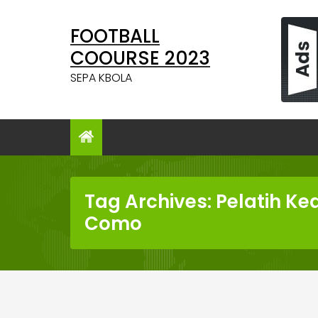
Skip
to
FOOTBALL
content
COOURSE 2023
SEPA KBOLA
Tag Archives: Pelatih K
Como