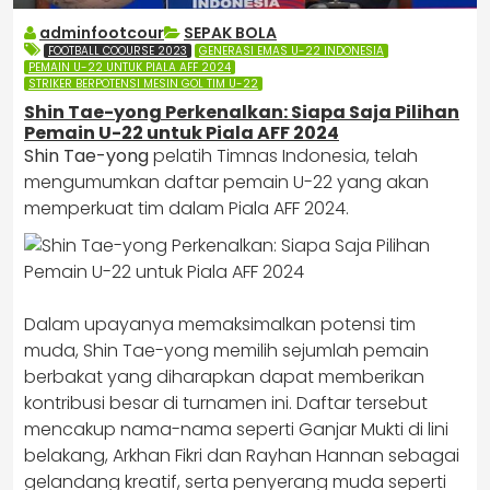
adminfootcour
SEPAK BOLA
FOOTBALL COOURSE 2023
GENERASI EMAS U-22 INDONESIA
PEMAIN U-22 UNTUK PIALA AFF 2024
STRIKER BERPOTENSI MESIN GOL TIM U-22
Shin Tae-yong Perkenalkan: Siapa Saja Pilihan
Pemain U-22 untuk Piala AFF 2024
​Shin Tae-yong
pelatih Timnas Indonesia, telah
mengumumkan daftar pemain U-22 yang akan
memperkuat tim dalam Piala AFF 2024.​
Dalam upayanya memaksimalkan potensi tim
muda, Shin Tae-yong memilih sejumlah pemain
berbakat yang diharapkan dapat memberikan
kontribusi besar di turnamen ini. Daftar tersebut
mencakup nama-nama seperti Ganjar Mukti di lini
belakang, Arkhan Fikri dan Rayhan Hannan sebagai
gelandang kreatif, serta penyerang muda seperti