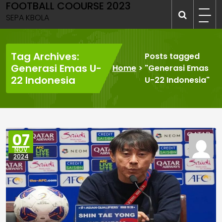
FOOTBALL COOURSE 2023
Skip
to
SEPA KBOLA
content
Tag Archives:
Posts tagged
Generasi Emas U-
Home
>
"Generasi Emas
22 Indonesia
U-22 Indonesia"
07
NOV
2024