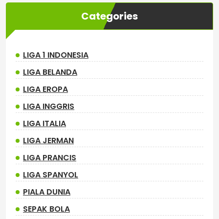
Categories
LIGA 1 INDONESIA
LIGA BELANDA
LIGA EROPA
LIGA INGGRIS
LIGA ITALIA
LIGA JERMAN
LIGA PRANCIS
LIGA SPANYOL
PIALA DUNIA
SEPAK BOLA