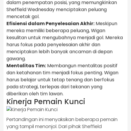
dalam penempatan posisi, yang memungkinkan
Sheffield Wednesday menciptakan peluang
mencetak gol.
Efisiensi dalam Penyelesaian Akhir:
Meskipun
mereka memiliki beberapa peluang, Wigan
kesulitan untuk mengubahnya menjadi gol. Mereka
harus fokus pada penyelesaian akhir dan
menciptakan lebih banyak ancaman di depan
gawang.
Mentalitas Tim:
Membangun mentalitas positif
dan ketahanan tim menjadi fokus penting. Wigan
harus belajar untuk tetap tenang dan berfokus
pada strategi, terlepas dari tekanan yang
diberikan oleh tim lawan.
Kinerja Pemain Kunci
Pertandingan ini menyaksikan beberapa pemain
yang tampil menonjol. Dari pihak Sheffield