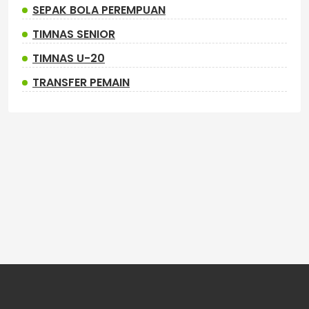
SEPAK BOLA PEREMPUAN
TIMNAS SENIOR
TIMNAS U-20
TRANSFER PEMAIN