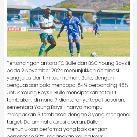
Pertandingan antara FC Bulle dan BSC Young Boys II
pada 2 November 2024 menunjukkan dominasi
yang jelas dari tim tuan rumah, Bulle, dengan
penguasaan bola mencapai 54% berbanding 46%
untuk Young Boys II. Bulle menciptakan total 14
tembakan, di mana 7 diantaranya tepat sasaran,
sementara Young Boys II hanya mampu
melepaskan 8 tembakan dengan 3 yang mengenai
target. Dalam hal akurasi operan, Bulle
menunjukkan performa yang baik dengan
persentase 82%, sedangkan Young Boys II