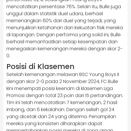
mencatatkan persentase 76%. Selain itu, Bulle juga
unggul dalam statistik duel udara, berhasil
memenangkan 60% dari duel yang terjadi, yang
menunjukkan ketahanan dan kekuatan fisik mereka
di lapangan. ​Dengan performa yang solid ini, Bulle
berhasil memanfaatkan setiap kesempatan dan
menegaskan kemenangan mereka dengan skor 2-
0.
Posisi di Klasemen
​Setelah kemenangan melawan BSC Young Boys II
dengan skor 2-0 pada 2 November 2024, FC Bulle
kini menempati posisi keenam di klasemen Liga
Promosi dengan total 23 poin dari 15 pertandingan.​
Tim ini telah mencatatkan 7 kemenangan, 2 hasil
imbang, dan 6 kekalahan. Dengan selisih gol 24
yang dicetak dan 24 yang diterima. Penampilan
mereka yang konsisten diharapkan dapat
mempertahankan posisi mereka di zona aman,