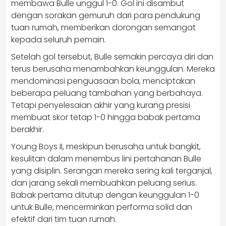
membawa Bulle unggul 1-0. Gol ini disambut
dengan sorakan gemuruh dari para pendukung
tuan rumah, memberikan dorongan semangat
kepada seluruh pemain.
Setelah gol tersebut, Bulle semakin percaya diri dan
terus berusaha menambahkan keunggulan. Mereka
mendominasi penguasaan bola, menciptakan
beberapa peluang tambahan yang berbahaya.
Tetapi penyelesaian akhir yang kurang presisi
membuat skor tetap 1-0 hingga babak pertama
berakhir.
Young Boys II, meskipun berusaha untuk bangkit,
kesulitan dalam menembus lini pertahanan Bulle
yang disiplin. Serangan mereka sering kali terganjal,
dan jarang sekali membuahkan peluang serius. ​
Babak pertama ditutup dengan keunggulan 1-0
untuk Bulle, mencerminkan performa solid dan
efektif dari tim tuan rumah.