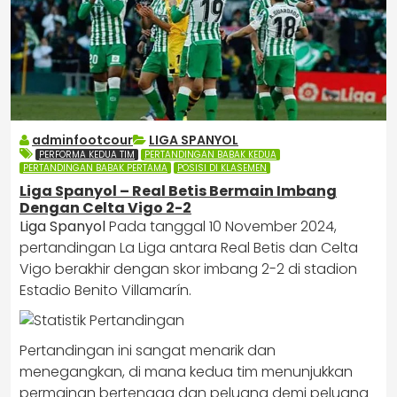
adminfootcour
LIGA SPANYOL
PERFORMA KEDUA TIM
PERTANDINGAN BABAK KEDUA
PERTANDINGAN BABAK PERTAMA
POSISI DI KLASEMEN
Liga Spanyol – Real Betis Bermain Imbang
Dengan Celta Vigo 2-2
Liga Spanyol
Pada tanggal 10 November 2024,
pertandingan La Liga antara Real Betis dan Celta
Vigo berakhir dengan skor imbang 2-2 di stadion
Estadio Benito Villamarín.
Pertandingan ini sangat menarik dan
menegangkan, di mana kedua tim menunjukkan
permainan bertenaga dan peluang demi peluang