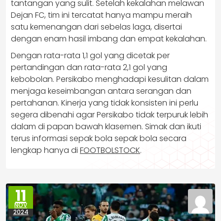
tantangan yang sulit. Setelah kekalahan melawan
Dejan FC, tim ini tercatat hanya mampu meraih
satu kemenangan dari sebelas laga, disertai
dengan enam hasil imbang dan empat kekalahan.
Dengan rata-rata 1,1 gol yang dicetak per
pertandingan dan rata-rata 2,1 gol yang
kebobolan. Persikabo menghadapi kesulitan dalam
menjaga keseimbangan antara serangan dan
pertahanan. Kinerja yang tidak konsisten ini perlu
segera dibenahi agar Persikabo tidak terpuruk lebih
dalam di papan bawah klasemen. Simak dan ikuti
terus informasi sepak bola sepak bola secara
lengkap hanya di
FOOTBOLSTOCK
.
11
NOV
2024