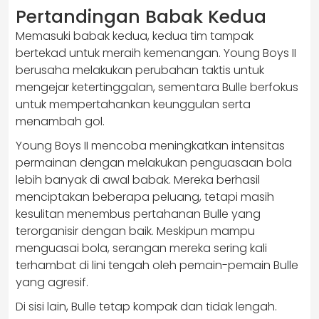
Pertandingan Babak Kedua
Memasuki babak kedua, kedua tim tampak
bertekad untuk meraih kemenangan. Young Boys II
berusaha melakukan perubahan taktis untuk
mengejar ketertinggalan, sementara Bulle berfokus
untuk mempertahankan keunggulan serta
menambah gol.
Young Boys II mencoba meningkatkan intensitas
permainan dengan melakukan penguasaan bola
lebih banyak di awal babak. Mereka berhasil
menciptakan beberapa peluang, tetapi masih
kesulitan menembus pertahanan Bulle yang
terorganisir dengan baik. Meskipun mampu
menguasai bola, serangan mereka sering kali
terhambat di lini tengah oleh pemain-pemain Bulle
yang agresif.
Di sisi lain, Bulle tetap kompak dan tidak lengah.