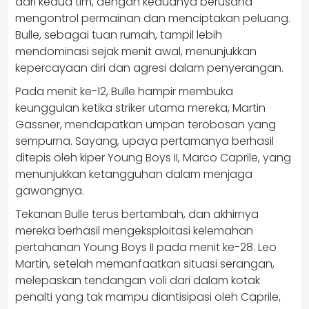
dari kedua tim, dengan keduanya berusaha
mengontrol permainan dan menciptakan peluang.
Bulle, sebagai tuan rumah, tampil lebih
mendominasi sejak menit awal, menunjukkan
kepercayaan diri dan agresi dalam penyerangan.
Pada menit ke-12, Bulle hampir membuka
keunggulan ketika striker utama mereka, Martin
Gassner, mendapatkan umpan terobosan yang
sempurna. Sayang, upaya pertamanya berhasil
ditepis oleh kiper Young Boys II, Marco Caprile, yang
menunjukkan ketangguhan dalam menjaga
gawangnya.
Tekanan Bulle terus bertambah, dan akhirnya
mereka berhasil mengeksploitasi kelemahan
pertahanan Young Boys II pada menit ke-28. Leo
Martin, setelah memanfaatkan situasi serangan,
melepaskan tendangan voli dari dalam kotak
penalti yang tak mampu diantisipasi oleh Caprile,