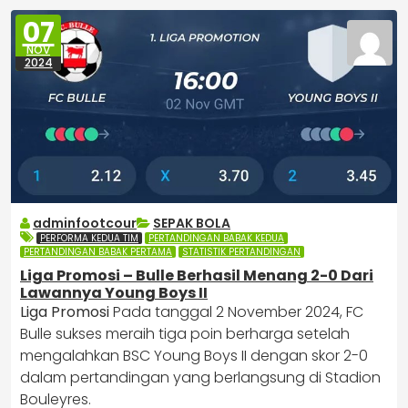
07
NOV
2024
adminfootcour
SEPAK BOLA
PERFORMA KEDUA TIM
PERTANDINGAN BABAK KEDUA
PERTANDINGAN BABAK PERTAMA
STATISTIK PERTANDINGAN
Liga Promosi – Bulle Berhasil Menang 2-0 Dari
Lawannya Young Boys II
Liga Promosi
Pada tanggal 2 November 2024, FC
Bulle sukses meraih tiga poin berharga setelah
mengalahkan BSC Young Boys II dengan skor 2-0
dalam pertandingan yang berlangsung di Stadion
Bouleyres.