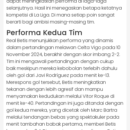
dapat meningkatkan performa di laga-laga
selanjutnya. ​Hasil ini menegaskan betapa ketatnya
kompetisi di La Liga. Di mana setiap poin sangat
berarti bagi ambisi masing-masing tim.
Performa Kedua Tim
Real Betis menunjukkan performa yang dinamis
dalam pertandingan melawan Celta Vigo pada 10
November 2024, berakhir dengan skor imbang 2-2.
Tim ini mengawali pertandingan dengan cukup
baik meskipun mereka kebobolan terlebih dahulu
oleh gol dari Javi Rodríguez pada menit ke-13.
Merespons gol tersebut, Betis meningkatkan
tekanan dengan lebih agresif dan mampu
menyamakan kedudukan melalui Vitor Roque di
menit ke-40. Pertandingan ini juga ditandai dengan
gol kedua mereka, yang dicetak oleh Marc Bartra
melalui tendangan bebas yang spektakuler pada
menit tambahan babak pertama, memberi Betis