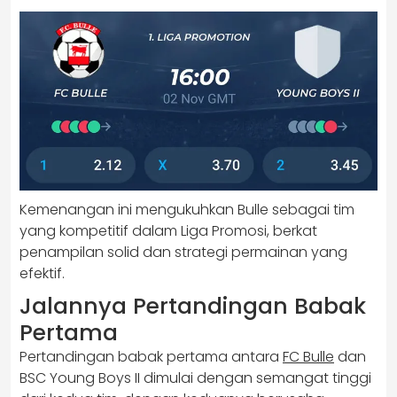
Kemenangan ini mengukuhkan Bulle sebagai tim
yang kompetitif dalam Liga Promosi, berkat
penampilan solid dan strategi permainan yang
efektif.
Jalannya Pertandingan Babak
Pertama
Pertandingan babak pertama antara
FC Bulle
dan
BSC Young Boys II dimulai dengan semangat tinggi