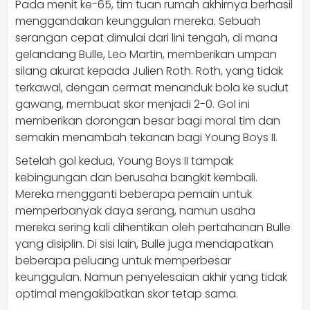
Pada menit ke-65, tim tuan rumah akhirnya berhasil
menggandakan keunggulan mereka. Sebuah
serangan cepat dimulai dari lini tengah, di mana
gelandang Bulle, Leo Martin, memberikan umpan
silang akurat kepada Julien Roth. Roth, yang tidak
terkawal, dengan cermat menanduk bola ke sudut
gawang, membuat skor menjadi 2-0. Gol ini
memberikan dorongan besar bagi moral tim dan
semakin menambah tekanan bagi Young Boys II.
Setelah gol kedua, Young Boys II tampak
kebingungan dan berusaha bangkit kembali.
Mereka mengganti beberapa pemain untuk
memperbanyak daya serang, namun usaha
mereka sering kali dihentikan oleh pertahanan Bulle
yang disiplin. Di sisi lain, Bulle juga mendapatkan
beberapa peluang untuk memperbesar
keunggulan. Namun penyelesaian akhir yang tidak
optimal mengakibatkan skor tetap sama.