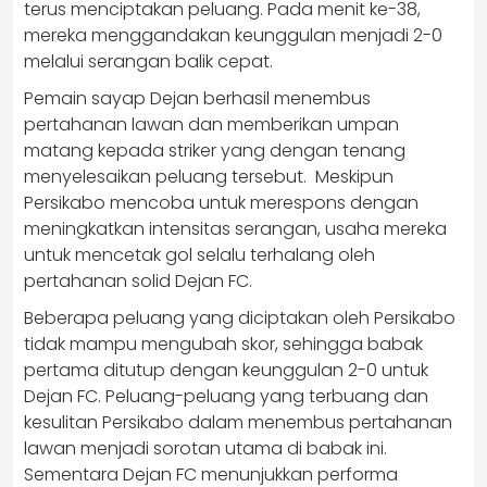
terus menciptakan peluang. Pada menit ke-38,
mereka menggandakan keunggulan menjadi 2-0
melalui serangan balik cepat.
Pemain sayap Dejan berhasil menembus
pertahanan lawan dan memberikan umpan
matang kepada striker yang dengan tenang
menyelesaikan peluang tersebut. Meskipun
Persikabo mencoba untuk merespons dengan
meningkatkan intensitas serangan, usaha mereka
untuk mencetak gol selalu terhalang oleh
pertahanan solid Dejan FC. ​
Beberapa peluang yang diciptakan oleh Persikabo
tidak mampu mengubah skor, sehingga babak
pertama ditutup dengan keunggulan 2-0 untuk
Dejan FC.​ Peluang-peluang yang terbuang dan
kesulitan Persikabo dalam menembus pertahanan
lawan menjadi sorotan utama di babak ini.
Sementara Dejan FC menunjukkan performa