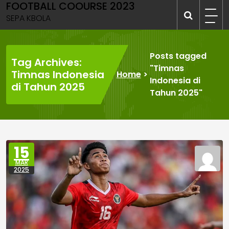
FOOTBALL COOURSE 2023
Skip
to
SEPA KBOLA
content
Posts tagged
Tag Archives:
"Timnas
Timnas Indonesia
Home
>
Indonesia di
di Tahun 2025
Tahun 2025"
15
MAR
2025