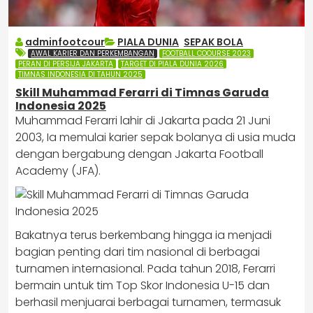
adminfootcour
PIALA DUNIA
,
SEPAK BOLA
AWAL KARIER DAN PERKEMBANGAN
FOOTBALL COOURSE 2023
PERAN DI PERSIJA JAKARTA
TARGET DI PIALA DUNIA 2026
TIMNAS INDONESIA DI TAHUN 2025
Skill Muhammad Ferarri di Timnas Garuda
Indonesia 2025
Muhammad Ferarri lahir di Jakarta pada 21 Juni
2003, Ia memulai karier sepak bolanya di usia muda
dengan bergabung dengan Jakarta Football
Academy (JFA).
Bakatnya terus berkembang hingga ia menjadi
bagian penting dari tim nasional di berbagai
turnamen internasional. Pada tahun 2018, Ferarri
bermain untuk tim Top Skor Indonesia U-15 dan
berhasil menjuarai berbagai turnamen, termasuk