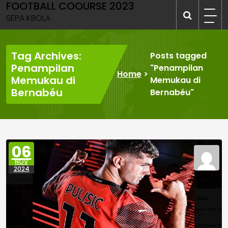
FOOTBALL COOURSE 2023
Skip
to
SEPA KBOLA
content
Tag Archives:
Posts tagged
Penampilan
"Penampilan
Home
>
Memukau di
Memukau di
Bernabéu
Bernabéu"
06
NOV
2024