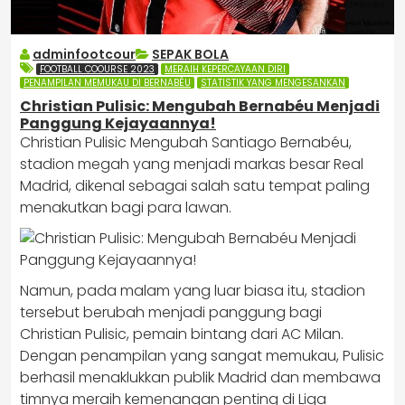
adminfootcour
SEPAK BOLA
FOOTBALL COOURSE 2023
MERAIH KEPERCAYAAN DIRI
PENAMPILAN MEMUKAU DI BERNABÉU
STATISTIK YANG MENGESANKAN
Christian Pulisic: Mengubah Bernabéu Menjadi
Panggung Kejayaannya!
Christian Pulisic Mengubah Santiago Bernabéu,
stadion megah yang menjadi markas besar Real
Madrid, dikenal sebagai salah satu tempat paling
menakutkan bagi para lawan.
Namun, pada malam yang luar biasa itu, stadion
tersebut berubah menjadi panggung bagi
Christian Pulisic, pemain bintang dari AC Milan.
Dengan penampilan yang sangat memukau, Pulisic
berhasil menaklukkan publik Madrid dan membawa
timnya meraih kemenangan penting di Liga