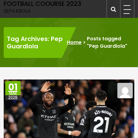
FOOTBALL COOURSE 2023
Skip
to
SEPA KBOLA
content
Tag Archives: Pep
Posts tagged
Home
>
Guardiola
"Pep Guardiola"
01
MAR
2026