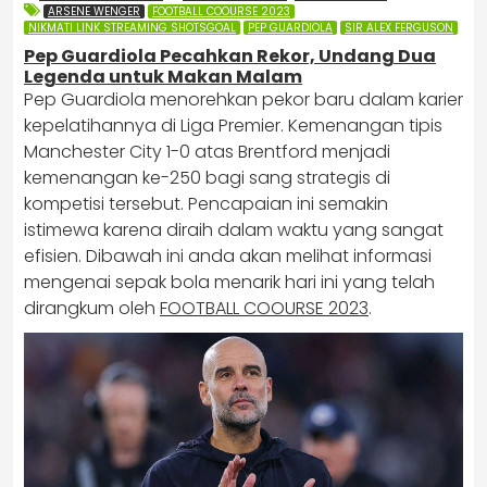
ARSENE WENGER
FOOTBALL COOURSE 2023
NIKMATI LINK STREAMING SHOTSGOAL
PEP GUARDIOLA
SIR ALEX FERGUSON
Pep Guardiola Pecahkan Rekor, Undang Dua
Legenda untuk Makan Malam
Pep Guardiola menorehkan pekor baru dalam karier
kepelatihannya di Liga Premier. Kemenangan tipis
Manchester City 1-0 atas Brentford menjadi
kemenangan ke-250 bagi sang strategis di
kompetisi tersebut. Pencapaian ini semakin
istimewa karena diraih dalam waktu yang sangat
efisien. Dibawah ini anda akan melihat informasi
mengenai sepak bola menarik hari ini yang telah
dirangkum oleh
FOOTBALL COOURSE 2023
.