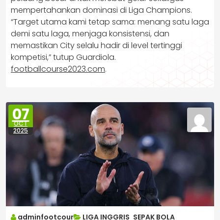
mempertahankan dominasi di Liga Champions.
“Target utama kami tetap sama: menang satu laga
demi satu laga, menjaga konsistensi, dan
memastikan City selalu hadir di level tertinggi
kompetisi,” tutup Guardiola.
footballcourse2023.com
.
07
OCT
2025
adminfootcour
LIGA INGGRIS
,
SEPAK BOLA