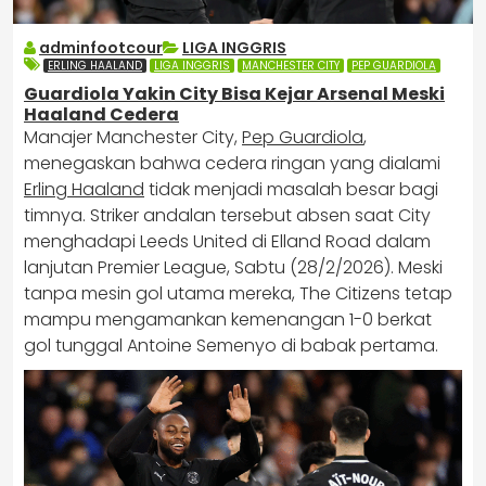
adminfootcour
LIGA INGGRIS
ERLING HAALAND
LIGA INGGRIS
MANCHESTER CITY
PEP GUARDIOLA
Guardiola Yakin City Bisa Kejar Arsenal Meski
Haaland Cedera
Manajer Manchester City,
Pep Guardiola
,
menegaskan bahwa cedera ringan yang dialami
Erling Haaland
tidak menjadi masalah besar bagi
timnya. Striker andalan tersebut absen saat City
menghadapi Leeds United di Elland Road dalam
lanjutan Premier League, Sabtu (28/2/2026). Meski
tanpa mesin gol utama mereka, The Citizens tetap
mampu mengamankan kemenangan 1-0 berkat
gol tunggal Antoine Semenyo di babak pertama.