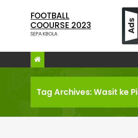
Skip
to
FOOTBALL
content
COOURSE 2023
SEPA KBOLA
Tag Archives: Wasit ke P