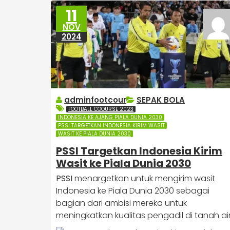
11
NOV
2024
adminfootcour
SEPAK BOLA
FOOTBALL COOURSE 2023
INDONESIA KE AJANG PIALA DUNIA 2030
PSSI TARGETKAN INDONESIA KIRIM WASIT
WASIT KE PIALA DUNIA 2030
PSSI Targetkan Indonesia Kirim
Wasit ke Piala Dunia 2030
PSSI
menargetkan untuk mengirim wasit
Indonesia ke Piala Dunia 2030 sebagai
bagian dari ambisi mereka untuk
meningkatkan kualitas pengadil di tanah air.