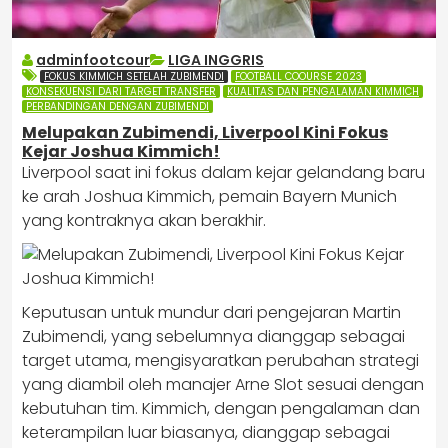
adminfootcour
LIGA INGGRIS
FOKUS KIMMICH SETELAH ZUBIMENDI
FOOTBALL COOURSE 2023
KONSEKUENSI DARI TARGET TRANSFER
KUALITAS DAN PENGALAMAN KIMMICH
PERBANDINGAN DENGAN ZUBIMENDI
Melupakan Zubimendi, Liverpool Kini Fokus
Kejar Joshua Kimmich!
Liverpool saat ini fokus dalam kejar gelandang baru
ke arah Joshua Kimmich, pemain Bayern Munich
yang kontraknya akan berakhir.
Keputusan untuk mundur dari pengejaran Martin
Zubimendi, yang sebelumnya dianggap sebagai
target utama, mengisyaratkan perubahan strategi
yang diambil oleh manajer Arne Slot sesuai dengan
kebutuhan tim. Kimmich, dengan pengalaman dan
keterampilan luar biasanya, dianggap sebagai