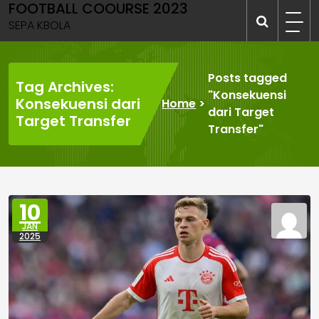
FOOTBALL COOURSE 2023
Skip
to
SEPA KBOLA
content
Posts tagged
Tag Archives:
"Konsekuensi
Konsekuensi dari
Home
>
dari Target
Target Transfer
Transfer"
10
JAN
2025