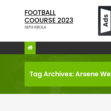
Skip
to
FOOTBALL
content
COOURSE 2023
SEPA KBOLA
Tag Archives: Arsene W