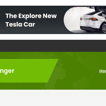
enger
Ho