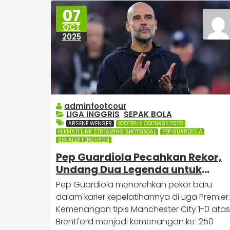
07
OCT
2025
adminfootcour
LIGA INGGRIS
,
SEPAK BOLA
ARSENE WENGER
FOOTBALL COOURSE 2023
NIKMATI LINK STREAMING SHOTSGOAL
PEP GUARDIOLA
SIR ALEX FERGUSON
Pep Guardiola Pecahkan Rekor,
Undang Dua Legenda untuk
Makan Malam
Pep Guardiola menorehkan pekor baru
dalam karier kepelatihannya di Liga Premier.
Kemenangan tipis Manchester City 1-0 atas
Brentford menjadi kemenangan ke-250