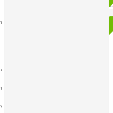
N
i
n
g
m