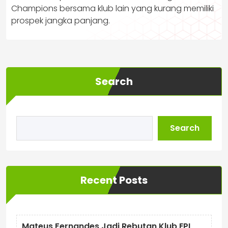
Champions bersama klub lain yang kurang memiliki
prospek jangka panjang.
Search
Search
Recent Posts
Mateus Fernandes Jadi Rebutan Klub EPL,