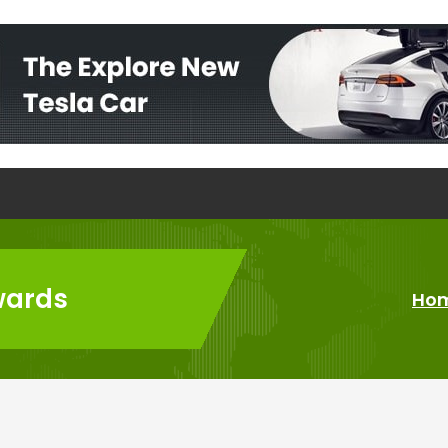
wards
Ho