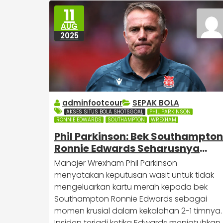
11
AUG
2025
adminfootcour
SEPAK BOLA
AKSES SITUS BOLA SHOTSGOAL
PHIL PARKINSON
RONNIE EDWARDS
SOUTHAMPTON
WREXHAM
Phil Parkinson: Bek Southampton
Ronnie Edwards Seharusnya
Mendapat Kartu Merah!
Manajer Wrexham Phil Parkinson
menyatakan keputusan wasit untuk tidak
mengeluarkan kartu merah kepada bek
Southampton Ronnie Edwards sebagai
momen krusial dalam kekalahan 2-1 timnya.
Insiden terjadi ketika Edwards menjatuhkan