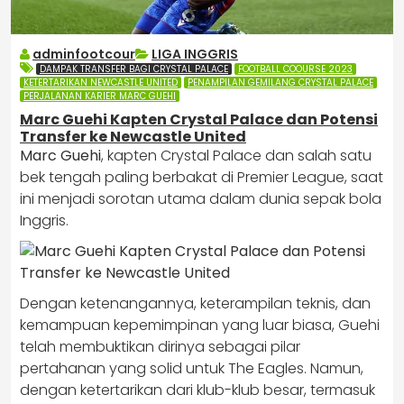
adminfootcour
LIGA INGGRIS
DAMPAK TRANSFER BAGI CRYSTAL PALACE
FOOTBALL COOURSE 2023
KETERTARIKAN NEWCASTLE UNITED
PENAMPILAN GEMILANG CRYSTAL PALACE
PERJALANAN KARIER MARC GUEHI
Marc Guehi Kapten Crystal Palace dan Potensi
Transfer ke Newcastle United
Marc Guehi
, kapten Crystal Palace dan salah satu
bek tengah paling berbakat di Premier League, saat
ini menjadi sorotan utama dalam dunia sepak bola
Inggris.
Dengan ketenangannya, keterampilan teknis, dan
kemampuan kepemimpinan yang luar biasa, Guehi
telah membuktikan dirinya sebagai pilar
pertahanan yang solid untuk The Eagles. Namun,
dengan ketertarikan dari klub-klub besar, termasuk