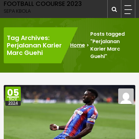
FOOTBALL COOURSE 2023
Skip
to
SEPA KBOLA
content
Posts tagged
Tag Archives:
"Perjalanan
Perjalanan Karier
Home
>
Karier Marc
Marc Guehi
Guehi"
05
NOV
2024